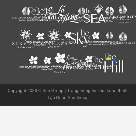
Copyright 2026 ©
Sun Group | Trang thông tin các dự án thuộc
Tập Đoàn Sun Group