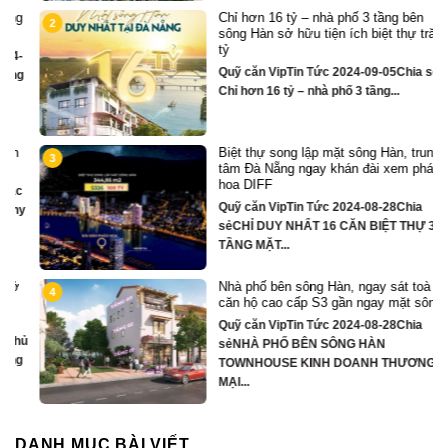
Chỉ hơn 16 tỷ – nhà phố 3 tầng bên
2
sông Hàn sở hữu tiện ích biệt thự trăm
tỷ
Quỹ căn VipTin Tức 2024-09-05Chia sẻ
Chỉ hơn 16 tỷ – nhà phố 3 tầng...
Biệt thự song lập mặt sông Hàn, trung
3
tâm Đà Nẵng ngay khán đài xem pháo
hoa DIFF
Quỹ căn VipTin Tức 2024-08-28Chia
y
sẻCHỈ DUY NHẤT 16 CĂN BIỆT THỰ 3
TẦNG MẶT...
Nhà phố bên sông Hàn, ngay sát toà
4
căn hộ cao cấp S3 gần ngay mặt sông
Quỹ căn VipTin Tức 2024-08-28Chia
ủ
sẻNHÀ PHỐ BÊN SÔNG HÀN
TOWNHOUSE KINH DOANH THƯƠNG
MẠI...
DANH MỤC BÀI VIẾT