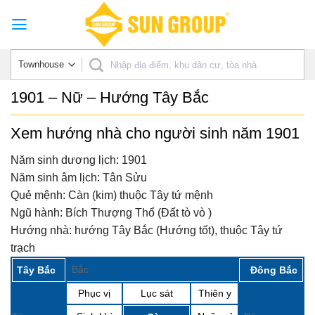
Skip
to
content
1901 – Nữ – Hướng Tây Bắc
Xem hướng nhà cho người sinh năm 1901
Năm sinh dương lịch:
1901
Năm sinh âm lịch:
Tân Sửu
Quẻ mệnh:
Càn (kim) thuộc Tây tứ mệnh
Ngũ hành:
Bích Thượng Thổ (Đất tò vò )
Hướng nhà:
hướng Tây Bắc (Hướng tốt), thuộc Tây tứ
trạch
Bắc
Tây Bắc
Đông Bắc
Phục vị
Lục sát
Thiên y