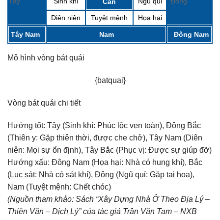
Tây
Sinh khí
Ngũ quỉ
Đông
Càn
Diên niên
Tuyệt mệnh
Họa hại
Tây Nam
Nam
Đông Nam
Mô hình vòng bát quái
{batquai}
Vòng bát quái chi tiết
Hướng tốt:
Tây (Sinh khí: Phúc lộc vẹn toàn), Đông Bắc
(Thiên y: Gặp thiên thời, được che chở), Tây Nam (Diên
niên: Mọi sự ổn định), Tây Bắc (Phục vị: Được sự giúp đỡ)
Hướng xấu:
Đông Nam (Họa hại: Nhà có hung khí), Bắc
(Lục sát: Nhà có sát khí), Đông (Ngũ quỉ: Gặp tai họa),
Nam (Tuyệt mệnh: Chết chóc)
(Nguồn tham khảo: Sách “Xây Dựng Nhà Ở Theo Địa Lý –
Thiên Văn – Dịch Lý” của tác giả Trần Văn Tam – NXB