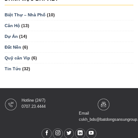
Biệt Thự – Nhà Phố
(10)
Căn Hộ
(13)
Dự Án
(14)
Đất Nền
(6)
Quỹ căn Vip
(6)
Tin Tức
(32)
Hotline (24/7)
0707.23.4444
Email
cskh_bds@batdongsansungroup