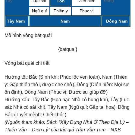
Tây
Lục sát
Diên niên
Đông
Tốn
Ngũ quỉ
Thiên y
Phục vị
Tây Nam
Nam
Đông Nam
Mô hình vòng bát quái
{batquai}
Vòng bát quái chi tiết
Hướng tốt:
Bắc (Sinh khí: Phúc lộc vẹn toàn), Nam (Thiên
y: Gặp thiên thời, được che chở), Đông (Diên niên: Mọi sự
ổn định), Đông Nam (Phục vị: Được sự giúp đỡ)
Hướng xấu:
Tây Bắc (Họa hại: Nhà có hung khí), Tây (Lục
sát: Nhà có sát khí), Tây Nam (Ngũ quỉ: Gặp tai họa), Đông
Bắc (Tuyệt mệnh: Chết chóc)
(Nguồn tham khảo: Sách “Xây Dựng Nhà Ở Theo Địa Lý –
Thiên Văn – Dịch Lý” của tác giả Trần Văn Tam – NXB