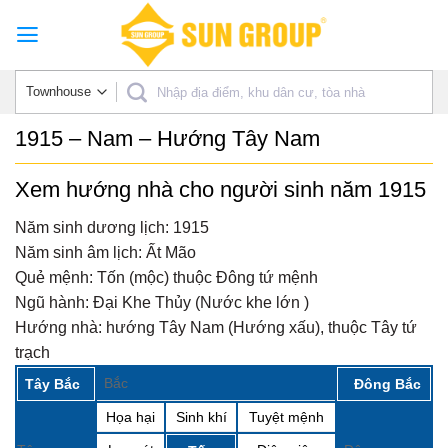
Skip
to
content
1915 – Nam – Hướng Tây Nam
Xem hướng nhà cho người sinh năm 1915
Năm sinh dương lịch:
1915
Năm sinh âm lịch:
Ất Mão
Quẻ mệnh:
Tốn (mộc) thuộc Đông tứ mệnh
Ngũ hành:
Đại Khe Thủy (Nước khe lớn )
Hướng nhà:
hướng Tây Nam (Hướng xấu), thuộc Tây tứ
trạch
Bắc
Tây Bắc
Đông Bắc
Họa hại
Sinh khí
Tuyệt mệnh