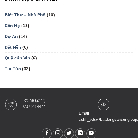
Biệt Thự – Nhà Phố
(10)
Căn Hộ
(13)
Dự Án
(14)
Đất Nền
(6)
Quỹ căn Vip
(6)
Tin Tức
(32)
Hotline (24/7)
0707.23.4444
Email
cskh_bds@batdongsansungroup