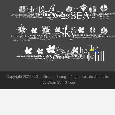
Copyright 2026 ©
Sun Group | Trang thông tin các dự án thuộc
Tập Đoàn Sun Group