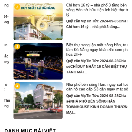
Chỉ hơn 16 tỷ – nhà phố 3 tầng bên
2
sông Hàn sở hữu tiện ích biệt thự trăm
tỷ
Quỹ căn VipTin Tức 2024-09-05Chia sẻ
Chỉ hơn 16 tỷ – nhà phố 3 tầng...
Biệt thự song lập mặt sông Hàn, trung
3
tâm Đà Nẵng ngay khán đài xem pháo
hoa DIFF
Quỹ căn VipTin Tức 2024-08-28Chia
y
sẻCHỈ DUY NHẤT 16 CĂN BIỆT THỰ 3
TẦNG MẶT...
Nhà phố bên sông Hàn, ngay sát toà
4
căn hộ cao cấp S3 gần ngay mặt sông
Quỹ căn VipTin Tức 2024-08-28Chia
ủ
sẻNHÀ PHỐ BÊN SÔNG HÀN
TOWNHOUSE KINH DOANH THƯƠNG
MẠI...
DANH MỤC BÀI VIẾT