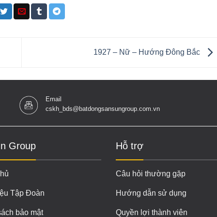
1927 – Nữ – Hướng Đông Bắc
Email
cskh_bds@batdongsansungroup.com.vn
n Group
Hỗ trợ
chủ
Câu hỏi thường gặp
iệu Tập Đoàn
Hướng dẫn sử dụng
sách bảo mật
Quyền lợi thành viên