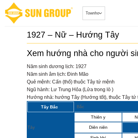
Skip
to
content
1927 – Nữ – Hướng Tây
SONATA –
5
duy nhất
Xem hướng nhà cho người s
Căn HộDự Án
đẳng cấp 
SONATA – Ph
TRUYỀN 
ngay sông...
Năm sinh dương lịch:
1927
𝐂𝐇𝐈́𝐍𝐇 𝐓
6
Năm sinh âm lịch:
Đinh Mão
𝐁𝐎𝐎𝐊𝐈𝐍
Biệt Thự - 
𝐒𝐘𝐌𝐏𝐇𝐎
Quẻ mệnh:
Cấn (thổ) thuộc Tây tứ mệnh
2024-08-20Chi
𝐕𝐎̛́𝐈 𝐍𝐇𝐈
“ĐẮC...
Ngũ hành:
Lư Trung Hỏa (Lửa trong lò )
𝐁𝐈𝐄̣̂𝐓 𝐂
𝐓𝐇𝐀́𝐍𝐆 
Sở hữu p
7
Hướng nhà:
hướng Tây (Hướng tốt), thuộc Tây tứ 
Nhà phố 
Tin Tức 2024-
Group Đ
Bắc
Tây Bắc
siêu đắc địa
Thiên y
N
Sun Cosm
8
nhật tiến
Tin Tức 2024
Tây
Diên niên
Sinh khí
H