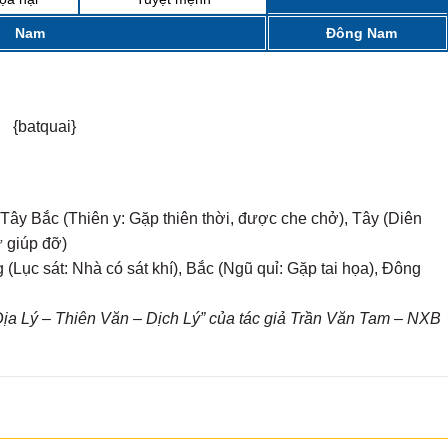
Nam
Đông Nam
{batquai}
Tây Bắc (Thiên y: Gặp thiên thời, được che chở), Tây (Diên
ự giúp đỡ)
(Lục sát: Nhà có sát khí), Bắc (Ngũ quỉ: Gặp tai họa), Đông
a Lý – Thiên Văn – Dịch Lý” của tác giả Trần Văn Tam – NXB