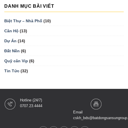
DANH MỤC BÀI VIẾT
Biệt Thự – Nhà Phố
(10)
Căn Hộ
(13)
Dự Án
(14)
Đất Nền
(6)
Quỹ căn Vip
(6)
Tin Tức
(32)
Hotline (24/7)
0707.23.4444
Email
cskh_bds@batdongsansungroup