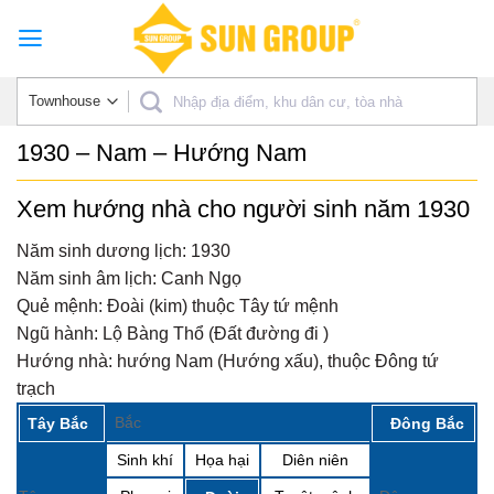
Skip
to
content
1930 – Nam – Hướng Nam
Xem hướng nhà cho người sinh năm 1930
Năm sinh dương lịch:
1930
Năm sinh âm lịch:
Canh Ngọ
Quẻ mệnh:
Đoài (kim) thuộc Tây tứ mệnh
Ngũ hành:
Lộ Bàng Thổ (Đất đường đi )
Hướng nhà:
hướng Nam (Hướng xấu), thuộc Đông tứ
trạch
Bắc
Tây Bắc
Đông Bắc
Sinh khí
Họa hại
Diên niên