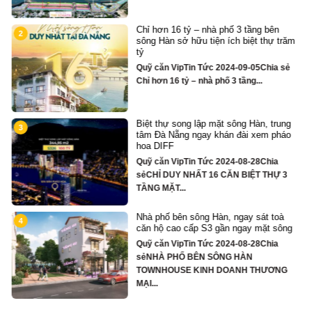
Chỉ hơn 16 tỷ – nhà phố 3 tầng bên
2
sông Hàn sở hữu tiện ích biệt thự trăm
tỷ
Quỹ căn VipTin Tức 2024-09-05Chia sẻ
Chỉ hơn 16 tỷ – nhà phố 3 tầng...
Biệt thự song lập mặt sông Hàn, trung
3
tâm Đà Nẵng ngay khán đài xem pháo
hoa DIFF
Quỹ căn VipTin Tức 2024-08-28Chia
y
sẻCHỈ DUY NHẤT 16 CĂN BIỆT THỰ 3
TẦNG MẶT...
Nhà phố bên sông Hàn, ngay sát toà
4
căn hộ cao cấp S3 gần ngay mặt sông
Quỹ căn VipTin Tức 2024-08-28Chia
ủ
sẻNHÀ PHỐ BÊN SÔNG HÀN
TOWNHOUSE KINH DOANH THƯƠNG
MẠI...