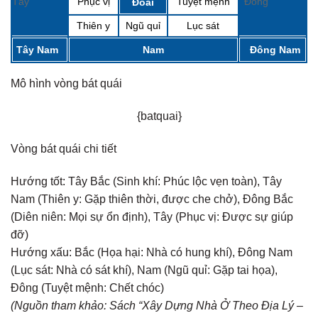
Tây
Phục vị
Tuyệt mệnh
Đông
Đoài
Thiên y
Ngũ quỉ
Lục sát
Tây Nam
Nam
Đông Nam
Mô hình vòng bát quái
{batquai}
Vòng bát quái chi tiết
Hướng tốt:
Tây Bắc (Sinh khí: Phúc lộc vẹn toàn), Tây
Nam (Thiên y: Gặp thiên thời, được che chở), Đông Bắc
(Diên niên: Mọi sự ổn định), Tây (Phục vị: Được sự giúp
đỡ)
Hướng xấu:
Bắc (Họa hại: Nhà có hung khí), Đông Nam
(Lục sát: Nhà có sát khí), Nam (Ngũ quỉ: Gặp tai họa),
Đông (Tuyệt mệnh: Chết chóc)
(Nguồn tham khảo: Sách “Xây Dựng Nhà Ở Theo Địa Lý –