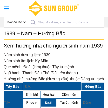
Skip
to
content
1939 – Nam – Hướng Bắc
Xem hướng nhà cho người sinh năm 1939
Năm sinh dương lịch:
1939
Năm sinh âm lịch:
Kỷ Mão
Quẻ mệnh:
Đoài (kim) thuộc Tây tứ mệnh
Ngũ hành:
Thành Đầu Thổ (Đất trên thành )
Hướng nhà:
hướng Bắc (Hướng xấu), thuộc Đông tứ trạch
Bắc
Tây Bắc
Đông Bắc
Sinh khí
Họa hại
Diên niên
Tây
Phục vị
Tuyệt mệnh
Đông
Đoài