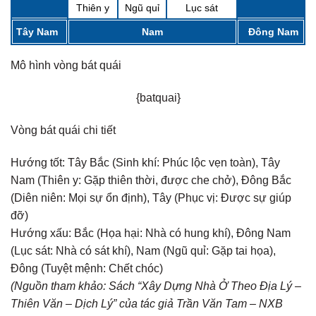
Thiên y
Ngũ quỉ
Lục sát
Tây Nam
Nam
Đông Nam
Mô hình vòng bát quái
{batquai}
Vòng bát quái chi tiết
Hướng tốt:
Tây Bắc (Sinh khí: Phúc lộc vẹn toàn), Tây
Nam (Thiên y: Gặp thiên thời, được che chở), Đông Bắc
(Diên niên: Mọi sự ổn định), Tây (Phục vị: Được sự giúp
đỡ)
Hướng xấu:
Bắc (Họa hại: Nhà có hung khí), Đông Nam
(Lục sát: Nhà có sát khí), Nam (Ngũ quỉ: Gặp tai họa),
Đông (Tuyệt mệnh: Chết chóc)
(Nguồn tham khảo: Sách “Xây Dựng Nhà Ở Theo Địa Lý –
Thiên Văn – Dịch Lý” của tác giả Trần Văn Tam – NXB