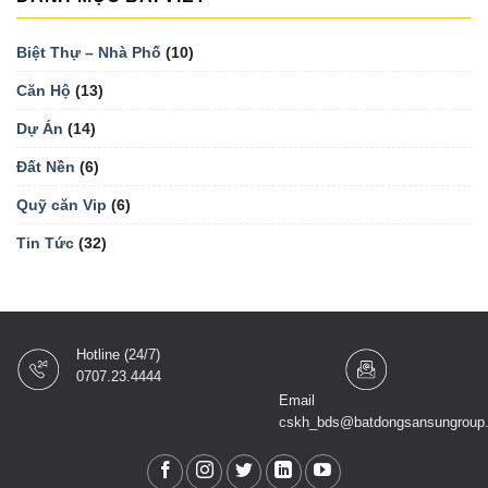
Biệt Thự – Nhà Phố
(10)
Căn Hộ
(13)
Dự Án
(14)
Đất Nền
(6)
Quỹ căn Vip
(6)
Tin Tức
(32)
Hotline (24/7)
0707.23.4444
Email
cskh_bds@batdongsansungroup