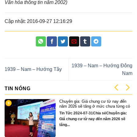
Văn hóa thông tin năm 2002)
Cập nhật: 2016-09-27 12:16:29
1939 – Nam – Hướng Đông
1939 – Nam – Hướng Tây
Nam
TIN NÓNG
ến
Cặp Nhà phố sát sông Sonata 3 tầng
1
 có
chỉ hơn 16 tỷ
a:
Quỹ căn VipTin Tức 2024-12-13Chia
ẽ
sẻCặp nhà phố 3 tầng sát sông Hàn Đà
Nẵng....