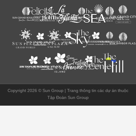
Copyright 2026 ©
Sun Group | Trang thông tin các dự án thuộc
Tập Đoàn Sun Group