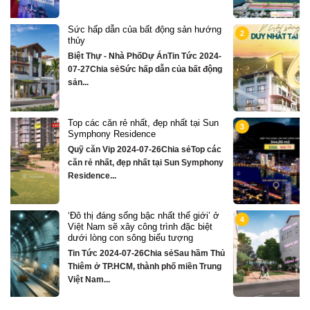
g
Chỉ hơn 16 tỷ – nhà phố 3 tầng bên
2
sông Hàn sở hữu tiện ích biệt thự trăm
tỷ
4-
Quỹ căn VipTin Tức 2024-09-05Chia sẻ
ng
Chỉ hơn 16 tỷ – nhà phố 3 tầng...
n
Biệt thự song lập mặt sông Hàn, trung
3
tâm Đà Nẵng ngay khán đài xem pháo
hoa DIFF
ác
Quỹ căn VipTin Tức 2024-08-28Chia
ny
sẻCHỈ DUY NHẤT 16 CĂN BIỆT THỰ 3
TẦNG MẶT...
ở
Nhà phố bên sông Hàn, ngay sát toà
4
căn hộ cao cấp S3 gần ngay mặt sông
Quỹ căn VipTin Tức 2024-08-28Chia
hủ
sẻNHÀ PHỐ BÊN SÔNG HÀN
ng
TOWNHOUSE KINH DOANH THƯƠNG
MẠI...