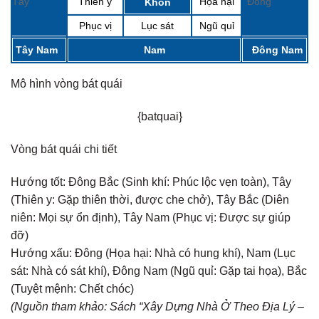
Tây
Thiên y
Họa hại
Đông
Khôn
Phục vị
Lục sát
Ngũ quỉ
Tây Nam
Nam
Đông Nam
Mô hình vòng bát quái
{batquai}
Vòng bát quái chi tiết
Hướng tốt:
Đông Bắc (Sinh khí: Phúc lộc vẹn toàn), Tây
(Thiên y: Gặp thiên thời, được che chở), Tây Bắc (Diên
niên: Mọi sự ổn định), Tây Nam (Phục vị: Được sự giúp
đỡ)
Hướng xấu:
Đông (Họa hại: Nhà có hung khí), Nam (Lục
sát: Nhà có sát khí), Đông Nam (Ngũ quỉ: Gặp tai họa), Bắc
(Tuyệt mệnh: Chết chóc)
(Nguồn tham khảo: Sách “Xây Dựng Nhà Ở Theo Địa Lý –