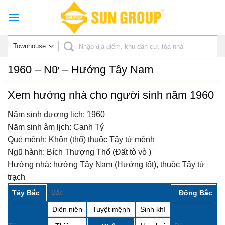
Skip
to
content
1960 – Nữ – Hướng Tây Nam
Xem hướng nhà cho người sinh năm 1960
Năm sinh dương lịch:
1960
Năm sinh âm lịch:
Canh Tý
Quẻ mệnh:
Khôn (thổ) thuộc Tây tứ mệnh
Ngũ hành:
Bích Thượng Thổ (Đất tò vò )
Hướng nhà:
hướng Tây Nam (Hướng tốt), thuộc Tây tứ
trạch
Bắc
Tây Bắc
Đông Bắc
Diên niên
Tuyệt mệnh
Sinh khí