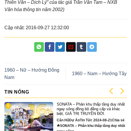
Thiên Văn – Dịch Lý” của tác giả Trần Văn Tam – NXB
Văn hóa thông tin năm 2002)
Cập nhật: 2016-09-27 12:32:00
1960 – Nữ – Hướng Đông
1960 – Nam – Hướng Tây
Nam
TIN NÓNG
tầng duy nhất
Chuyên gia: Giá chung cư từ 
9
cấp và khác
năm 2026 sẽ tăng ở mức chưa
ỜI.
Tin Tức 2024-07-31Chia sẻChuy
-08-21Chia sẻ
Giá chung cư từ nay đến năm 2
 tầng duy nhất
tăng...