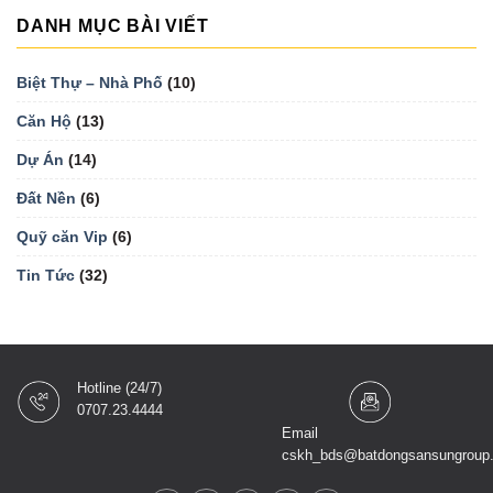
DANH MỤC BÀI VIẾT
Biệt Thự – Nhà Phố
(10)
Căn Hộ
(13)
Dự Án
(14)
Đất Nền
(6)
Quỹ căn Vip
(6)
Tin Tức
(32)
Hotline (24/7)
0707.23.4444
Email
cskh_bds@batdongsansungroup