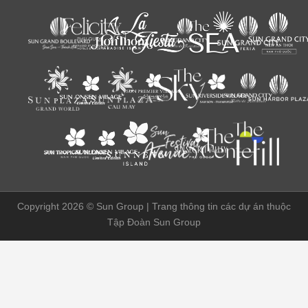
Copyright 2026 ©
Sun Group | Trang thông tin các dự án thuộc
Tập Đoàn Sun Group