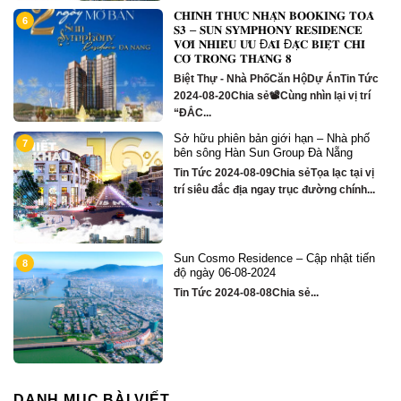
𝐂𝐇𝐈́𝐍𝐇 𝐓𝐇𝐔̛́𝐂 𝐍𝐇𝐀̣̂𝐍 𝐁𝐎𝐎𝐊𝐈𝐍𝐆 𝐓𝐎𝐀̀
6
1
m
𝐒𝟑 – 𝐒𝐔𝐍 𝐒𝐘𝐌𝐏𝐇𝐎𝐍𝐘 𝐑𝐄𝐒𝐈𝐃𝐄𝐍𝐂𝐄
𝐕𝐎̛́𝐈 𝐍𝐇𝐈𝐄̂̀𝐔 𝐔̛𝐔 Đ𝐀̃𝐈 Đ𝐀̣̆𝐂 𝐁𝐈𝐄̣̂𝐓 𝐂𝐇𝐈̉
𝐂𝐎́ 𝐓𝐑𝐎𝐍𝐆 𝐓𝐇𝐀́𝐍𝐆 𝟖
Biệt Thự - Nhà PhốCăn HộDự ÁnTin Tức
2024-08-20Chia sẻ📽Cùng nhìn lại vị trí
“ĐẮC...
Sở hữu phiên bản giới hạn – Nhà phố
1
7
bên sông Hàn Sun Group Đà Nẵng
Tin Tức 2024-08-09Chia sẻTọa lạc tại vị
trí siêu đắc địa ngay trục đường chính...
Sun Cosmo Residence – Cập nhật tiến
1
8
g
độ ngày 06-08-2024
Tin Tức 2024-08-08Chia sẻ...
DANH MỤC BÀI VIẾT