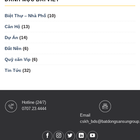
Biệt Thự – Nhà Phố
(10)
Căn Hộ
(13)
Dự Án
(14)
Đất Nền
(6)
Quỹ căn Vip
(6)
Tin Tức
(32)
Hotline (24/7)
0707.23.4444
Email
cskh_bds@batdongsansungroup