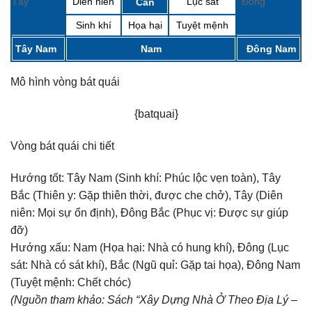
Tây
Diên niên
Lục sát
Đông
Cấn
Sinh khí
Họa hại
Tuyệt mệnh
Tây Nam
Nam
Đông Nam
Mô hình vòng bát quái
{batquai}
Vòng bát quái chi tiết
Hướng tốt:
Tây Nam (Sinh khí: Phúc lộc vẹn toàn), Tây
Bắc (Thiên y: Gặp thiên thời, được che chở), Tây (Diên
niên: Mọi sự ổn định), Đông Bắc (Phục vị: Được sự giúp
đỡ)
Hướng xấu:
Nam (Họa hại: Nhà có hung khí), Đông (Lục
sát: Nhà có sát khí), Bắc (Ngũ quỉ: Gặp tai họa), Đông Nam
(Tuyệt mệnh: Chết chóc)
(Nguồn tham khảo: Sách “Xây Dựng Nhà Ở Theo Địa Lý –