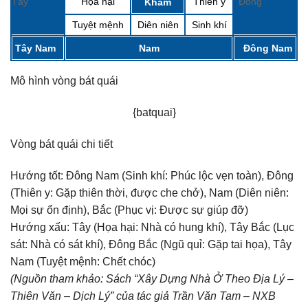
Tây
Họa hại
Thiên y
Đông
Khảm
Tuyệt mệnh
Diên niên
Sinh khí
Tây Nam
Nam
Đông Nam
Mô hình vòng bát quái
{batquai}
Vòng bát quái chi tiết
Hướng tốt:
Đông Nam (Sinh khí: Phúc lộc vẹn toàn), Đông
(Thiên y: Gặp thiên thời, được che chở), Nam (Diên niên:
Mọi sự ổn định), Bắc (Phục vị: Được sự giúp đỡ)
Hướng xấu:
Tây (Họa hại: Nhà có hung khí), Tây Bắc (Lục
sát: Nhà có sát khí), Đông Bắc (Ngũ quỉ: Gặp tai họa), Tây
Nam (Tuyệt mệnh: Chết chóc)
(Nguồn tham khảo: Sách “Xây Dựng Nhà Ở Theo Địa Lý –
Thiên Văn – Dịch Lý” của tác giả Trần Văn Tam – NXB