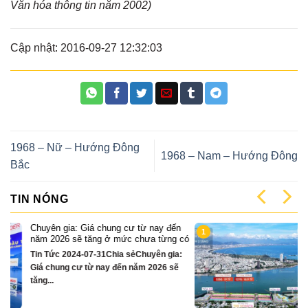
Văn hóa thông tin năm 2002)
Cập nhật: 2016-09-27 12:32:03
1968 – Nữ – Hướng Đông
1968 – Nam – Hướng Đông
Bắc
TIN NÓNG
n
Cặp Nhà phố sát sông Sonata 3 tầng
1
 có
chỉ hơn 16 tỷ
:
Quỹ căn VipTin Tức 2024-12-13Chia
sẻCặp nhà phố 3 tầng sát sông Hàn Đà
Nẵng....