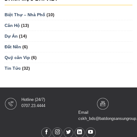
Biệt Thự – Nhà Phố
(10)
Căn Hộ
(13)
Dự Án
(14)
Đất Nền
(6)
Quỹ căn Vip
(6)
Tin Tức
(32)
Hotline (24/7)
0707.23.4444
Email
cskh_bds@batdongsansungroup