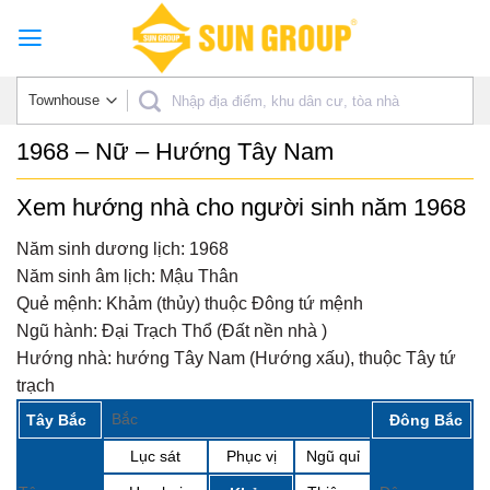
Skip
to
content
1968 – Nữ – Hướng Tây Nam
Xem hướng nhà cho người sinh năm 1968
Năm sinh dương lịch:
1968
Năm sinh âm lịch:
Mậu Thân
Quẻ mệnh:
Khảm (thủy) thuộc Đông tứ mệnh
Ngũ hành:
Đại Trạch Thổ (Đất nền nhà )
Hướng nhà:
hướng Tây Nam (Hướng xấu), thuộc Tây tứ
trạch
Bắc
Tây Bắc
Đông Bắc
Lục sát
Phục vị
Ngũ quỉ