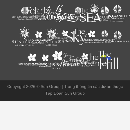
Copyright 2026 ©
Sun Group | Trang thông tin các dự án thuộc
Tập Đoàn Sun Group