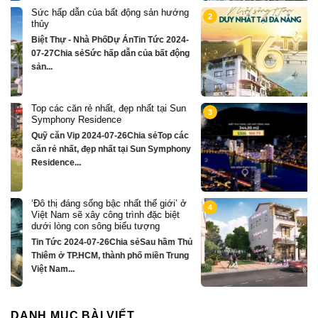
g
Chỉ hơn 16 tỷ – nhà phố 3 tầng bên
2
sông Hàn sở hữu tiện ích biệt thự trăm
tỷ
-
Quỹ căn VipTin Tức 2024-09-05Chia sẻ
g
Chỉ hơn 16 tỷ – nhà phố 3 tầng...
n
Biệt thự song lập mặt sông Hàn, trung
3
tâm Đà Nẵng ngay khán đài xem pháo
hoa DIFF
c
Quỹ căn VipTin Tức 2024-08-28Chia
ny
sẻCHỈ DUY NHẤT 16 CĂN BIỆT THỰ 3
TẦNG MẶT...
ở
Nhà phố bên sông Hàn, ngay sát toà
4
căn hộ cao cấp S3 gần ngay mặt sông
Quỹ căn VipTin Tức 2024-08-28Chia
hủ
sẻNHÀ PHỐ BÊN SÔNG HÀN
g
TOWNHOUSE KINH DOANH THƯƠNG
MẠI...
DANH MỤC BÀI VIẾT