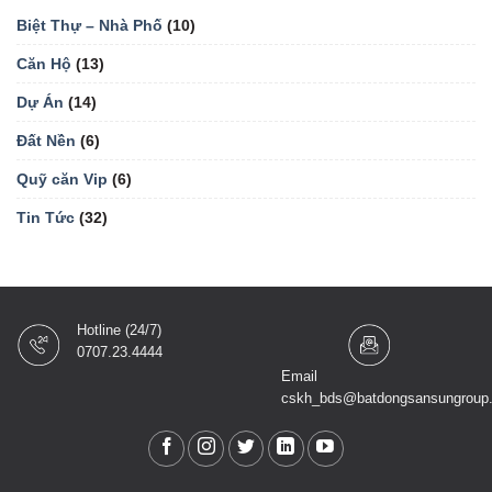
Biệt Thự – Nhà Phố
(10)
Căn Hộ
(13)
Dự Án
(14)
Đất Nền
(6)
Quỹ căn Vip
(6)
Tin Tức
(32)
Hotline (24/7)
0707.23.4444
Email
cskh_bds@batdongsansungroup