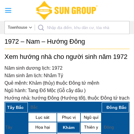
Skip
to
content
1972 – Nam – Hướng Đông
Xem hướng nhà cho người sinh năm 1972
Năm sinh dương lịch:
1972
Năm sinh âm lịch:
Nhâm Tý
Quẻ mệnh:
Khảm (thủy) thuộc Đông tứ mệnh
Ngũ hành:
Tang Đố Mộc (Gỗ cây dâu )
Hướng nhà:
hướng Đông (Hướng tốt), thuộc Đông tứ trạch
Bắc
Tây Bắc
Đông Bắc
Lục sát
Phục vị
Ngũ quỉ
Tây
Họa hại
Thiên y
Đông
Khảm