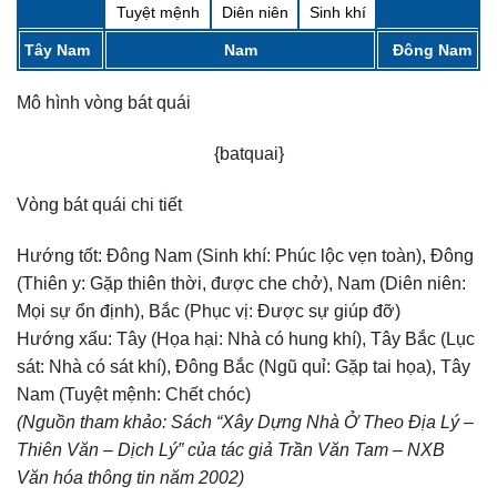
Tuyệt mệnh
Diên niên
Sinh khí
Tây Nam
Nam
Đông Nam
Mô hình vòng bát quái
{batquai}
Vòng bát quái chi tiết
Hướng tốt:
Đông Nam (Sinh khí: Phúc lộc vẹn toàn), Đông
(Thiên y: Gặp thiên thời, được che chở), Nam (Diên niên:
Mọi sự ổn định), Bắc (Phục vị: Được sự giúp đỡ)
Hướng xấu:
Tây (Họa hại: Nhà có hung khí), Tây Bắc (Lục
sát: Nhà có sát khí), Đông Bắc (Ngũ quỉ: Gặp tai họa), Tây
Nam (Tuyệt mệnh: Chết chóc)
(Nguồn tham khảo: Sách “Xây Dựng Nhà Ở Theo Địa Lý –
Thiên Văn – Dịch Lý” của tác giả Trần Văn Tam – NXB
Văn hóa thông tin năm 2002)