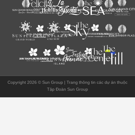
Copyright 2026 ©
Sun Group | Trang thông tin các dự án thuộc
Tập Đoàn Sun Group