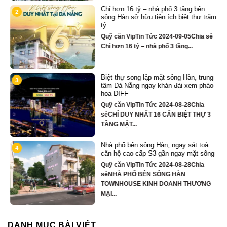
Chỉ hơn 16 tỷ – nhà phố 3 tầng bên
2
sông Hàn sở hữu tiện ích biệt thự trăm
tỷ
Quỹ căn VipTin Tức 2024-09-05Chia sẻ
Chỉ hơn 16 tỷ – nhà phố 3 tầng...
Biệt thự song lập mặt sông Hàn, trung
3
tâm Đà Nẵng ngay khán đài xem pháo
hoa DIFF
Quỹ căn VipTin Tức 2024-08-28Chia
y
sẻCHỈ DUY NHẤT 16 CĂN BIỆT THỰ 3
TẦNG MẶT...
Nhà phố bên sông Hàn, ngay sát toà
4
căn hộ cao cấp S3 gần ngay mặt sông
Quỹ căn VipTin Tức 2024-08-28Chia
ủ
sẻNHÀ PHỐ BÊN SÔNG HÀN
TOWNHOUSE KINH DOANH THƯƠNG
MẠI...
DANH MỤC BÀI VIẾT