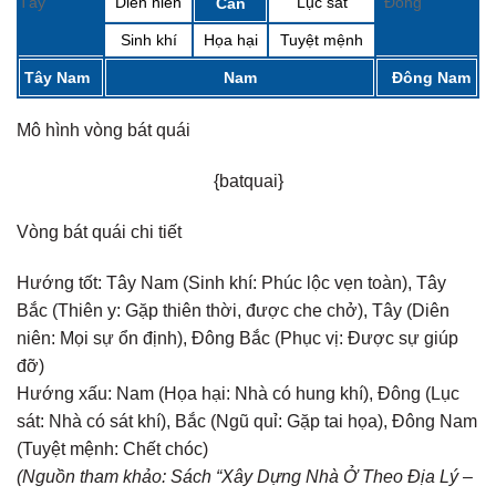
Tây
Diên niên
Lục sát
Đông
Cấn
Sinh khí
Họa hại
Tuyệt mệnh
Tây Nam
Nam
Đông Nam
Mô hình vòng bát quái
{batquai}
Vòng bát quái chi tiết
Hướng tốt:
Tây Nam (Sinh khí: Phúc lộc vẹn toàn), Tây
Bắc (Thiên y: Gặp thiên thời, được che chở), Tây (Diên
niên: Mọi sự ổn định), Đông Bắc (Phục vị: Được sự giúp
đỡ)
Hướng xấu:
Nam (Họa hại: Nhà có hung khí), Đông (Lục
sát: Nhà có sát khí), Bắc (Ngũ quỉ: Gặp tai họa), Đông Nam
(Tuyệt mệnh: Chết chóc)
(Nguồn tham khảo: Sách “Xây Dựng Nhà Ở Theo Địa Lý –