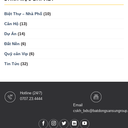
Biệt Thự – Nhà Phố
(10)
Căn Hộ
(13)
Dự Án
(14)
Đất Nền
(6)
Quỹ căn Vip
(6)
Tin Tức
(32)
Hotline (24/7)
0707.23.4444
Email
cskh_bds@batdongsansungroup