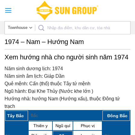
Skip
to
content
1974 – Nam – Hướng Nam
Xem hướng nhà cho người sinh năm 1974
Năm sinh dương lịch:
1974
Năm sinh âm lịch:
Giáp Dần
Quẻ mệnh:
Cấn (thổ) thuộc Tây tứ mệnh
Ngũ hành:
Đại Khe Thủy (Nước khe lớn )
Hướng nhà:
hướng Nam (Hướng xấu), thuộc Đông tứ
trạch
Bắc
Tây Bắc
Đông Bắc
Thiên y
Ngũ quỉ
Phục vị