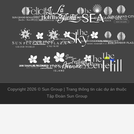
Copyright 2026 ©
Sun Group | Trang thông tin các dự án thuộc
Tập Đoàn Sun Group