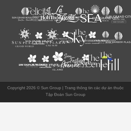
Copyright 2026 ©
Sun Group | Trang thông tin các dự án thuộc
Tập Đoàn Sun Group