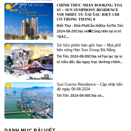
𝐂𝐇𝐈́𝐍𝐇 𝐓𝐇𝐔̛́𝐂 𝐍𝐇𝐀̣̂𝐍 𝐁𝐎𝐎𝐊𝐈𝐍𝐆 𝐓𝐎𝐀̀
10
𝐒𝟑 – 𝐒𝐔𝐍 𝐒𝐘𝐌𝐏𝐇𝐎𝐍𝐘 𝐑𝐄𝐒𝐈𝐃𝐄𝐍𝐂𝐄
𝐕𝐎̛́𝐈 𝐍𝐇𝐈𝐄̂̀𝐔 𝐔̛𝐔 Đ𝐀̃𝐈 Đ𝐀̣̆𝐂 𝐁𝐈𝐄̣̂𝐓 𝐂𝐇𝐈̉
𝐂𝐎́ 𝐓𝐑𝐎𝐍𝐆 𝐓𝐇𝐀́𝐍𝐆 𝟖
Biệt Thự - Nhà PhốCăn HộDự ÁnTin Tức
2024-08-20Chia sẻ📽Cùng nhìn lại vị trí
“ĐẮC...
Sở hữu phiên bản giới hạn – Nhà phố
11
bên sông Hàn Sun Group Đà Nẵng
Tin Tức 2024-08-09Chia sẻTọa lạc tại vị
trí siêu đắc địa ngay trục đường chính...
Sun Cosmo Residence – Cập nhật tiến
12
độ ngày 06-08-2024
Tin Tức 2024-08-08Chia sẻ...
DANH MỤC BÀI VIẾT