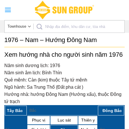
Skip
to
content
1976 – Nam – Hướng Đông Nam
Xem hướng nhà cho người sinh năm 1976
Năm sinh dương lịch:
1976
Năm sinh âm lịch:
Bính Thìn
Quẻ mệnh:
Càn (kim) thuộc Tây tứ mệnh
Ngũ hành:
Sa Trung Thổ (Đất pha cát )
Hướng nhà:
hướng Đông Nam (Hướng xấu), thuộc Đông
tứ trạch
Bắc
Tây Bắc
Đông Bắc
Phục vị
Lục sát
Thiên y