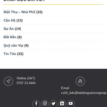
Biệt Thự – Nhà Phố
(10)
Căn Hộ
(13)
Dự Án
(14)
Đất Nền
(6)
Quỹ căn Vip
(6)
Tin Tức
(32)
Hotline (24/7)
0707.23.4444
Email
cskh_bds@batdongsansungroup