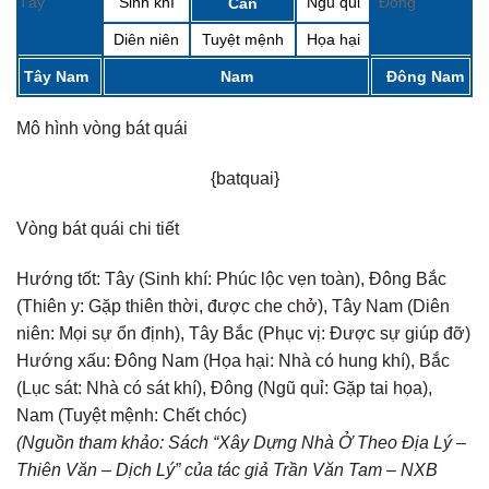
Tây
Sinh khí
Ngũ quỉ
Đông
Càn
Diên niên
Tuyệt mệnh
Họa hại
Tây Nam
Nam
Đông Nam
Mô hình vòng bát quái
{batquai}
Vòng bát quái chi tiết
Hướng tốt:
Tây (Sinh khí: Phúc lộc vẹn toàn), Đông Bắc
(Thiên y: Gặp thiên thời, được che chở), Tây Nam (Diên
niên: Mọi sự ổn định), Tây Bắc (Phục vị: Được sự giúp đỡ)
Hướng xấu:
Đông Nam (Họa hại: Nhà có hung khí), Bắc
(Lục sát: Nhà có sát khí), Đông (Ngũ quỉ: Gặp tai họa),
Nam (Tuyệt mệnh: Chết chóc)
(Nguồn tham khảo: Sách “Xây Dựng Nhà Ở Theo Địa Lý –
Thiên Văn – Dịch Lý” của tác giả Trần Văn Tam – NXB