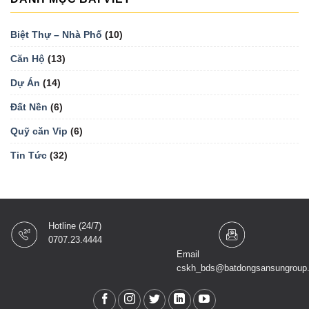
Biệt Thự – Nhà Phố
(10)
Căn Hộ
(13)
Dự Án
(14)
Đất Nền
(6)
Quỹ căn Vip
(6)
Tin Tức
(32)
Hotline (24/7)
0707.23.4444
Email
cskh_bds@batdongsansungroup