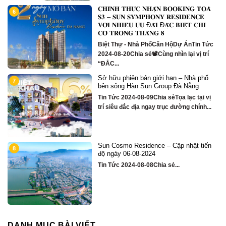
𝐂𝐇𝐈́𝐍𝐇 𝐓𝐇𝐔̛́𝐂 𝐍𝐇𝐀̣̂𝐍 𝐁𝐎𝐎𝐊𝐈𝐍𝐆 𝐓𝐎𝐀̀
6
1
m
𝐒𝟑 – 𝐒𝐔𝐍 𝐒𝐘𝐌𝐏𝐇𝐎𝐍𝐘 𝐑𝐄𝐒𝐈𝐃𝐄𝐍𝐂𝐄
𝐕𝐎̛́𝐈 𝐍𝐇𝐈𝐄̂̀𝐔 𝐔̛𝐔 Đ𝐀̃𝐈 Đ𝐀̣̆𝐂 𝐁𝐈𝐄̣̂𝐓 𝐂𝐇𝐈̉
𝐂𝐎́ 𝐓𝐑𝐎𝐍𝐆 𝐓𝐇𝐀́𝐍𝐆 𝟖
Biệt Thự - Nhà PhốCăn HộDự ÁnTin Tức
2024-08-20Chia sẻ📽Cùng nhìn lại vị trí
“ĐẮC...
Sở hữu phiên bản giới hạn – Nhà phố
1
7
bên sông Hàn Sun Group Đà Nẵng
Tin Tức 2024-08-09Chia sẻTọa lạc tại vị
trí siêu đắc địa ngay trục đường chính...
Sun Cosmo Residence – Cập nhật tiến
1
8
g
độ ngày 06-08-2024
Tin Tức 2024-08-08Chia sẻ...
DANH MỤC BÀI VIẾT