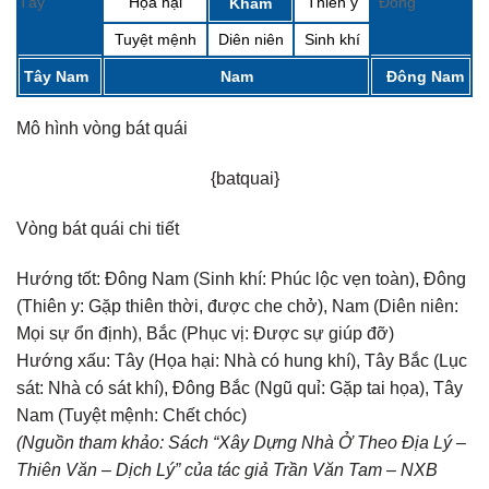
Tây
Họa hại
Thiên y
Đông
Khảm
Tuyệt mệnh
Diên niên
Sinh khí
Tây Nam
Nam
Đông Nam
Mô hình vòng bát quái
{batquai}
Vòng bát quái chi tiết
Hướng tốt:
Đông Nam (Sinh khí: Phúc lộc vẹn toàn), Đông
(Thiên y: Gặp thiên thời, được che chở), Nam (Diên niên:
Mọi sự ổn định), Bắc (Phục vị: Được sự giúp đỡ)
Hướng xấu:
Tây (Họa hại: Nhà có hung khí), Tây Bắc (Lục
sát: Nhà có sát khí), Đông Bắc (Ngũ quỉ: Gặp tai họa), Tây
Nam (Tuyệt mệnh: Chết chóc)
(Nguồn tham khảo: Sách “Xây Dựng Nhà Ở Theo Địa Lý –
Thiên Văn – Dịch Lý” của tác giả Trần Văn Tam – NXB