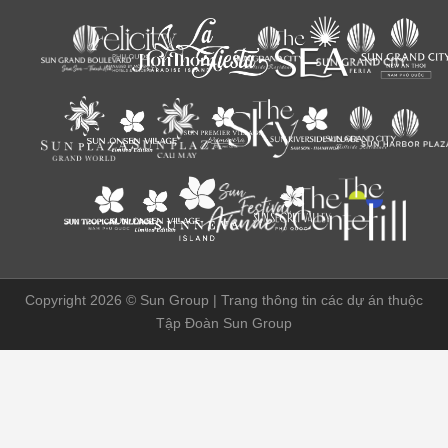
Copyright 2026 ©
Sun Group | Trang thông tin các dự án thuộc
Tập Đoàn Sun Group