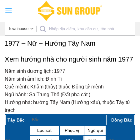
Skip
to
content
1977 – Nữ – Hướng Tây Nam
Xem hướng nhà cho người sinh năm 1977
Năm sinh dương lịch:
1977
Năm sinh âm lịch:
Đinh Tị
Quẻ mệnh:
Khảm (thủy) thuộc Đông tứ mệnh
Ngũ hành:
Sa Trung Thổ (Đất pha cát )
Hướng nhà:
hướng Tây Nam (Hướng xấu), thuộc Tây tứ
trạch
Bắc
Tây Bắc
Đông Bắc
Lục sát
Phục vị
Ngũ quỉ