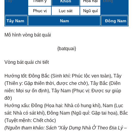
Tây
Thiên y
Họa hại
Đông
Khôn
Phục vị
Lục sát
Ngũ quỉ
Tây Nam
Nam
Đông Nam
Mô hình vòng bát quái
{batquai}
Vòng bát quái chi tiết
Hướng tốt:
Đông Bắc (Sinh khí: Phúc lộc vẹn toàn), Tây
(Thiên y: Gặp thiên thời, được che chở), Tây Bắc (Diên
niên: Mọi sự ổn định), Tây Nam (Phục vị: Được sự giúp
đỡ)
Hướng xấu:
Đông (Họa hại: Nhà có hung khí), Nam (Lục
sát: Nhà có sát khí), Đông Nam (Ngũ quỉ: Gặp tai họa), Bắc
(Tuyệt mệnh: Chết chóc)
(Nguồn tham khảo: Sách “Xây Dựng Nhà Ở Theo Địa Lý –