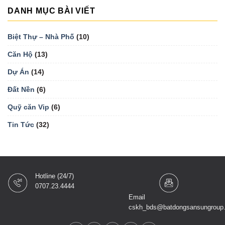
DANH MỤC BÀI VIẾT
Biệt Thự – Nhà Phố
(10)
Căn Hộ
(13)
Dự Án
(14)
Đất Nền
(6)
Quỹ căn Vip
(6)
Tin Tức
(32)
Hotline (24/7)
0707.23.4444
Email
cskh_bds@batdongsansungroup