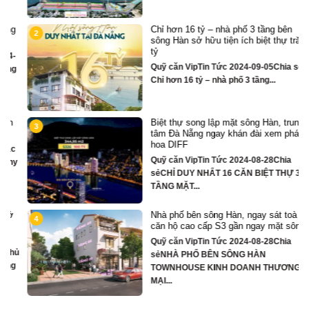
Chỉ hơn 16 tỷ – nhà phố 3 tầng bên
2
sông Hàn sở hữu tiện ích biệt thự trăm
tỷ
Quỹ căn VipTin Tức 2024-09-05Chia sẻ
Chỉ hơn 16 tỷ – nhà phố 3 tầng...
Biệt thự song lập mặt sông Hàn, trung
3
tâm Đà Nẵng ngay khán đài xem pháo
hoa DIFF
Quỹ căn VipTin Tức 2024-08-28Chia
y
sẻCHỈ DUY NHẤT 16 CĂN BIỆT THỰ 3
TẦNG MẶT...
Nhà phố bên sông Hàn, ngay sát toà
4
căn hộ cao cấp S3 gần ngay mặt sông
Quỹ căn VipTin Tức 2024-08-28Chia
ủ
sẻNHÀ PHỐ BÊN SÔNG HÀN
TOWNHOUSE KINH DOANH THƯƠNG
MẠI...