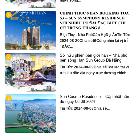
ngay sông...
𝐂𝐇𝐈́𝐍𝐇 𝐓𝐇𝐔̛́𝐂 𝐍𝐇𝐀̣̂𝐍 𝐁𝐎𝐎𝐊𝐈𝐍𝐆 𝐓𝐎𝐀̀
6
1
m
𝐒𝟑 – 𝐒𝐔𝐍 𝐒𝐘𝐌𝐏𝐇𝐎𝐍𝐘 𝐑𝐄𝐒𝐈𝐃𝐄𝐍𝐂𝐄
𝐕𝐎̛́𝐈 𝐍𝐇𝐈𝐄̂̀𝐔 𝐔̛𝐔 Đ𝐀̃𝐈 Đ𝐀̣̆𝐂 𝐁𝐈𝐄̣̂𝐓 𝐂𝐇𝐈̉
𝐂𝐎́ 𝐓𝐑𝐎𝐍𝐆 𝐓𝐇𝐀́𝐍𝐆 𝟖
Biệt Thự - Nhà PhốCăn HộDự ÁnTin Tức
2024-08-20Chia sẻ📽Cùng nhìn lại vị trí
“ĐẮC...
Sở hữu phiên bản giới hạn – Nhà phố
1
7
bên sông Hàn Sun Group Đà Nẵng
Tin Tức 2024-08-09Chia sẻTọa lạc tại vị
trí siêu đắc địa ngay trục đường chính...
Sun Cosmo Residence – Cập nhật tiến
1
8
g
độ ngày 06-08-2024
Tin Tức 2024-08-08Chia sẻ...