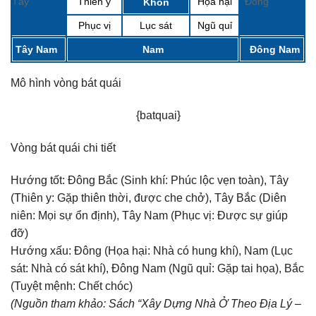
Tây
Thiên y
Họa hại
Đông
Khôn
Phục vị
Lục sát
Ngũ quỉ
Tây Nam
Nam
Đông Nam
Mô hình vòng bát quái
{batquai}
Vòng bát quái chi tiết
Hướng tốt:
Đông Bắc (Sinh khí: Phúc lộc vẹn toàn), Tây
(Thiên y: Gặp thiên thời, được che chở), Tây Bắc (Diên
niên: Mọi sự ổn định), Tây Nam (Phục vị: Được sự giúp
đỡ)
Hướng xấu:
Đông (Họa hại: Nhà có hung khí), Nam (Lục
sát: Nhà có sát khí), Đông Nam (Ngũ quỉ: Gặp tai họa), Bắc
(Tuyệt mệnh: Chết chóc)
(Nguồn tham khảo: Sách “Xây Dựng Nhà Ở Theo Địa Lý –