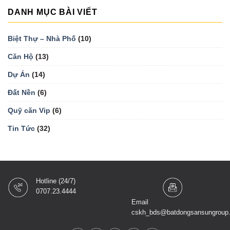
DANH MỤC BÀI VIẾT
Biệt Thự – Nhà Phố
(10)
Căn Hộ
(13)
Dự Án
(14)
Đất Nền
(6)
Quỹ căn Vip
(6)
Tin Tức
(32)
Hotline (24/7)
0707.23.4444
Email
cskh_bds@batdongsansungroup