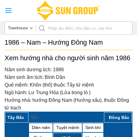
Skip
to
content
1986 – Nam – Hướng Đông Nam
Xem hướng nhà cho người sinh năm 1986
Năm sinh dương lịch:
1986
Năm sinh âm lịch:
Bính Dần
Quẻ mệnh:
Khôn (thổ) thuộc Tây tứ mệnh
Ngũ hành:
Lư Trung Hỏa (Lửa trong lò )
Hướng nhà:
hướng Đông Nam (Hướng xấu), thuộc Đông
tứ trạch
Bắc
Tây Bắc
Đông Bắc
Diên niên
Tuyệt mệnh
Sinh khí