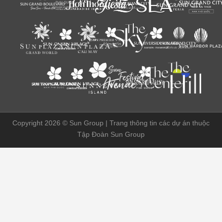
Copyright 2026 ©
Sun Group | Trang thông tin các dự án thuộc
Tập Đoàn Sun Group