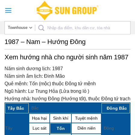
Skip
to
content
1987 – Nam – Hướng Đông
Xem hướng nhà cho người sinh năm 1987
Năm sinh dương lịch:
1987
Năm sinh âm lịch:
Đinh Mão
Quẻ mệnh:
Tốn (mộc) thuộc Đông tứ mệnh
Ngũ hành:
Lư Trung Hỏa (Lửa trong lò )
Hướng nhà:
hướng Đông (Hướng tốt), thuộc Đông tứ trạch
Bắc
Tây Bắc
Đông Bắc
Họa hại
Sinh khí
Tuyệt mệnh
Tây
Lục sát
Diên niên
Đông
Tốn