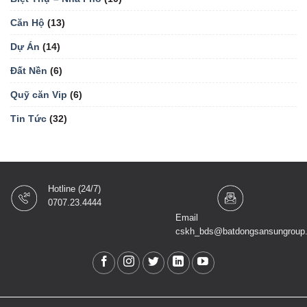
Căn Hộ
(13)
Dự Án
(14)
Đất Nền
(6)
Quỹ căn Vip
(6)
Tin Tức
(32)
Hotline (24/7)
0707.23.4444
Email
cskh_bds@batdongsansungroup