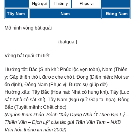
Ngũ quỉ
Thiên y
Phục vị
Tây Nam
Nam
Đông Nam
Mô hình vòng bát quái
{batquai}
Vòng bát quái chi tiết
Hướng tốt:
Bắc (Sinh khí: Phúc lộc vẹn toàn), Nam (Thiên
y: Gặp thiên thời, được che chở), Đông (Diên niên: Mọi sự
ổn định), Đông Nam (Phục vị: Được sự giúp đỡ)
Hướng xấu:
Tây Bắc (Họa hại: Nhà có hung khí), Tây (Lục
sát: Nhà có sát khí), Tây Nam (Ngũ quỉ: Gặp tai họa), Đông
Bắc (Tuyệt mệnh: Chết chóc)
(Nguồn tham khảo: Sách “Xây Dựng Nhà Ở Theo Địa Lý –
Thiên Văn – Dịch Lý” của tác giả Trần Văn Tam – NXB
Văn hóa thông tin năm 2002)