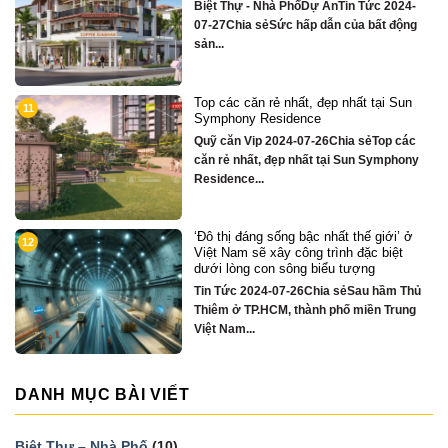
4-
Quỹ căn VipTin Tức 2024-09-05Chia sẻ
ng
Chỉ hơn 16 tỷ – nhà phố 3 tầng...
un
Biệt thự song lập mặt sông Hàn, trung
3
tâm Đà Nẵng ngay khán đài xem pháo
hoa DIFF
ác
Quỹ căn VipTin Tức 2024-08-28Chia
ony
sẻCHỈ DUY NHẤT 16 CĂN BIỆT THỰ 3
TẦNG MẶT...
 ở
Nhà phố bên sông Hàn, ngay sát toà
4
căn hộ cao cấp S3 gần ngay mặt sông
Quỹ căn VipTin Tức 2024-08-28Chia
Thủ
sẻNHÀ PHỐ BÊN SÔNG HÀN
ng
TOWNHOUSE KINH DOANH THƯƠNG
MẠI...
DANH MỤC BÀI VIẾT
Biệt Thự – Nhà Phố
(10)