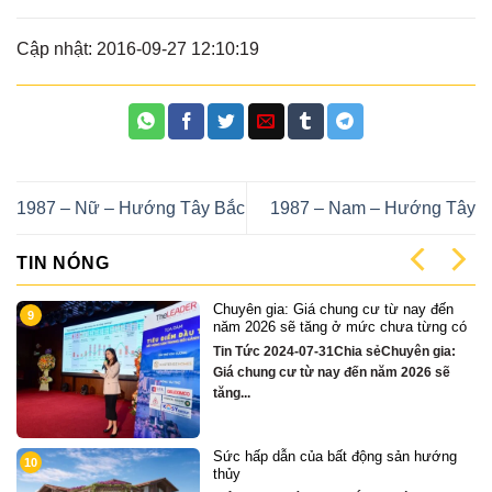
Cập nhật: 2016-09-27 12:10:19
1987 – Nữ – Hướng Tây Bắc
1987 – Nam – Hướng Tây
TIN NÓNG
ến
Cặp Nhà phố sát sông Sonata 3 tầng
1
 có
chỉ hơn 16 tỷ
a:
Quỹ căn VipTin Tức 2024-12-13Chia
ẽ
sẻCặp nhà phố 3 tầng sát sông Hàn Đà
Nẵng....
ng
Chỉ hơn 16 tỷ – nhà phố 3 tầng bên
2
sông Hàn sở hữu tiện ích biệt thự trăm
tỷ