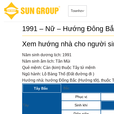
Skip
to
content
1991 – Nữ – Hướng Đông Bắ
Xem hướng nhà cho người s
Năm sinh dương lịch:
1991
Năm sinh âm lịch:
Tân Mùi
Quẻ mệnh:
Càn (kim) thuộc Tây tứ mệnh
Ngũ hành:
Lộ Bàng Thổ (Đất đường đi )
Hướng nhà:
hướng Đông Bắc (Hướng tốt), thuộc T
Bắc
Tây Bắc
Phục vị
Tây
Sinh khí
Diên niên