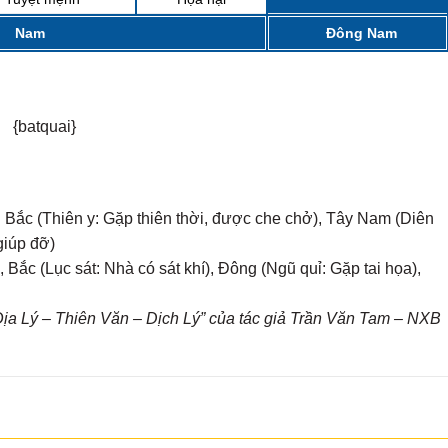
MẠI...
Nam
Đông Nam
{batquai}
g Bắc (Thiên y: Gặp thiên thời, được che chở), Tây Nam (Diên
giúp đỡ)
Bắc (Lục sát: Nhà có sát khí), Đông (Ngũ quỉ: Gặp tai họa),
a Lý – Thiên Văn – Dịch Lý” của tác giả Trần Văn Tam – NXB