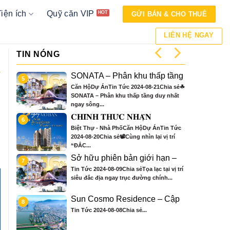
Tiện ích
Quỹ căn VIP
GỬI BÁN & CHO THUÊ
LIÊN HỆ NGAY
TIN NÓNG
ata
SONATA – Phân khu thấp tầng
5
9
duy nhất ngay sông đồng bộ
Căn HộDự ÁnTin Tức 2024-08-21Chia sẻ☘
đẳng cấp và khác biệt, GIÁ TRỊ
 Đà
SONATA – Phân khu thấp tầng duy nhất
TRUYỀN ĐỜI.
ngay sông...
tầng
𝐂𝐇𝐈́𝐍𝐇 𝐓𝐇𝐔̛́𝐂 𝐍𝐇𝐀̣̂𝐍
6
10
ích
𝐁𝐎𝐎𝐊𝐈𝐍𝐆 𝐓𝐎𝐀̀ 𝐒𝟑 – 𝐒𝐔𝐍
 sẻ
Biệt Thự - Nhà PhốCăn HộDự ÁnTin Tức
𝐒𝐘𝐌𝐏𝐇𝐎𝐍𝐘 𝐑𝐄𝐒𝐈𝐃𝐄𝐍𝐂𝐄
2024-08-20Chia sẻ📽Cùng nhìn lại vị trí
𝐕𝐎̛́𝐈 𝐍𝐇𝐈𝐄̂̀𝐔 𝐔̛𝐔 Đ𝐀̃𝐈 Đ𝐀̣̆𝐂
“ĐẮC...
𝐁𝐈𝐄̣̂𝐓 𝐂𝐇𝐈̉ 𝐂𝐎́ 𝐓𝐑𝐎𝐍𝐆
𝐓𝐇𝐀́𝐍𝐆 𝟖
Sở hữu phiên bản giới hạn –
7
11
gay
Nhà phố bên sông Hàn Sun
 sẻCHỈ
Tin Tức 2024-08-09Chia sẻTọa lạc tại vị trí
FF
Group Đà Nẵng
NG
siêu đắc địa ngay trục đường chính...
gay
Sun Cosmo Residence – Cập
8
12
 gần
nhật tiến độ ngày 06-08-2024
Tin Tức 2024-08-08Chia sẻ...
NG