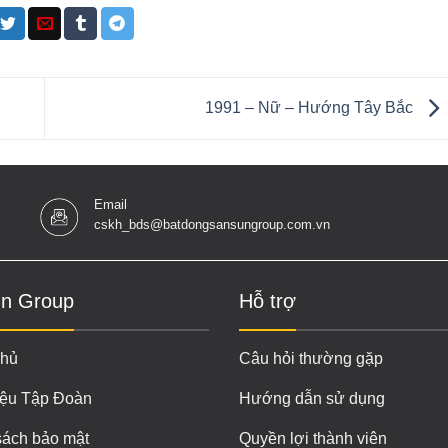
1991 – Nữ – Hướng Tây Bắc
Email
cskh_bds@batdongsansungroup.com.vn
n Group
Hỗ trợ
chủ
Câu hỏi thường gặp
iệu Tập Đoàn
Hướng dẫn sử dụng
sách bảo mật
Quyền lợi thành viên