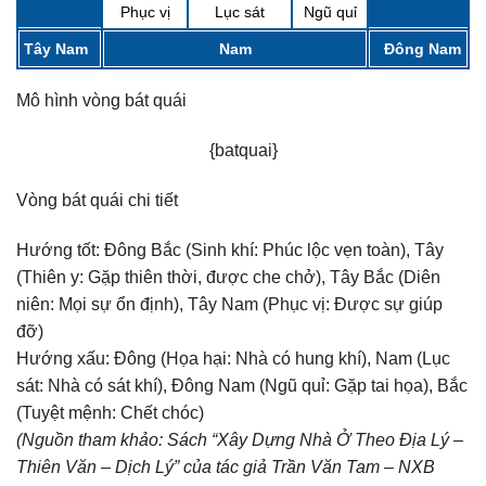
Phục vị
Lục sát
Ngũ quỉ
Tây Nam
Nam
Đông Nam
Mô hình vòng bát quái
{batquai}
Vòng bát quái chi tiết
Hướng tốt:
Đông Bắc (Sinh khí: Phúc lộc vẹn toàn), Tây
(Thiên y: Gặp thiên thời, được che chở), Tây Bắc (Diên
niên: Mọi sự ổn định), Tây Nam (Phục vị: Được sự giúp
đỡ)
Hướng xấu:
Đông (Họa hại: Nhà có hung khí), Nam (Lục
sát: Nhà có sát khí), Đông Nam (Ngũ quỉ: Gặp tai họa), Bắc
(Tuyệt mệnh: Chết chóc)
(Nguồn tham khảo: Sách “Xây Dựng Nhà Ở Theo Địa Lý –
Thiên Văn – Dịch Lý” của tác giả Trần Văn Tam – NXB