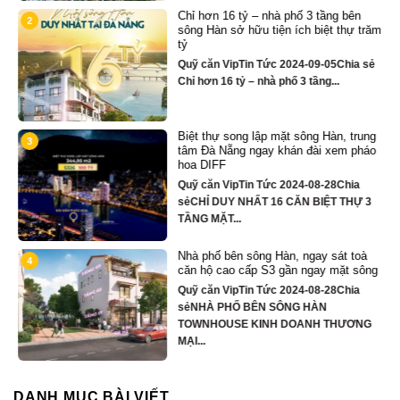
Chỉ hơn 16 tỷ – nhà phố 3 tầng bên
2
sông Hàn sở hữu tiện ích biệt thự trăm
tỷ
Quỹ căn VipTin Tức 2024-09-05Chia sẻ
Chỉ hơn 16 tỷ – nhà phố 3 tầng...
Biệt thự song lập mặt sông Hàn, trung
3
tâm Đà Nẵng ngay khán đài xem pháo
hoa DIFF
Quỹ căn VipTin Tức 2024-08-28Chia
y
sẻCHỈ DUY NHẤT 16 CĂN BIỆT THỰ 3
TẦNG MẶT...
Nhà phố bên sông Hàn, ngay sát toà
4
căn hộ cao cấp S3 gần ngay mặt sông
Quỹ căn VipTin Tức 2024-08-28Chia
ủ
sẻNHÀ PHỐ BÊN SÔNG HÀN
TOWNHOUSE KINH DOANH THƯƠNG
MẠI...
DANH MỤC BÀI VIẾT