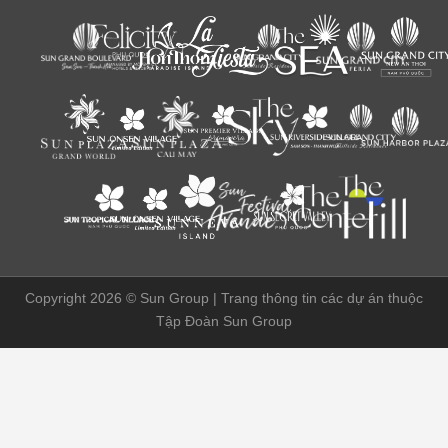
Copyright 2026 ©
Sun Group | Trang thông tin các dự án thuộc
Tập Đoàn Sun Group