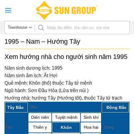
Skip
to
content
1995 – Nam – Hướng Tây
Xem hướng nhà cho người sinh năm 1995
Năm sinh dương lịch:
1995
Năm sinh âm lịch:
Ất Hợi
Quẻ mệnh:
Khôn (thổ) thuộc Tây tứ mệnh
Ngũ hành:
Sơn Đầu Hỏa (Lửa trên núi )
Hướng nhà:
hướng Tây (Hướng tốt), thuộc Tây tứ trạch
Bắc
Tây Bắc
Đông Bắc
Diên niên
Tuyệt mệnh
Sinh khí
Tây
Thiên y
Họa hại
Đông
Khôn