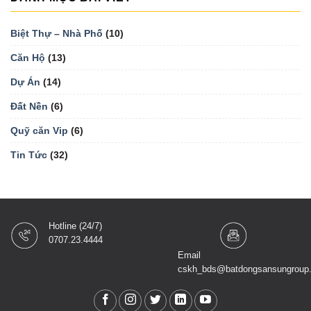
Biệt Thự – Nhà Phố
(10)
Căn Hộ
(13)
Dự Án
(14)
Đất Nền
(6)
Quỹ căn Vip
(6)
Tin Tức
(32)
Hotline (24/7)
0707.23.4444
Email
cskh_bds@batdongsansungroup