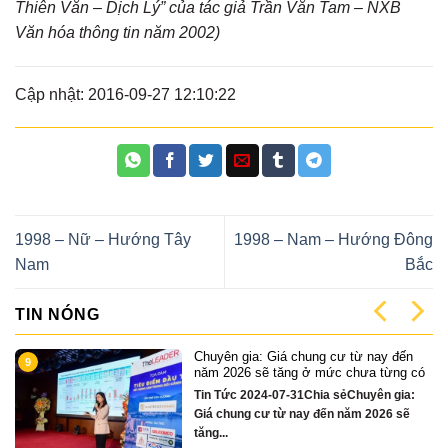
Thiên Văn – Dịch Lý” của tác giả Trần Văn Tam – NXB
Văn hóa thông tin năm 2002)
Cập nhật: 2016-09-27 12:10:22
1998 – Nữ – Hướng Tây
1998 – Nam – Hướng Đông
Nam
Bắc
TIN NÓNG
ừ nay đến
Cặp Nhà phố sát sông Sonata 3 
1
hưa từng có
chỉ hơn 16 tỷ
huyên gia:
Quỹ căn VipTin Tức 2024-12-13Ch
m 2026 sẽ
sẻCặp nhà phố 3 tầng sát sông H
Nẵng....