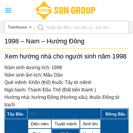
Skip
to
content
1998 – Nam – Hướng Đông
Xem hướng nhà cho người sinh năm 1998
Năm sinh dương lịch:
1998
Năm sinh âm lịch:
Mậu Dần
Quẻ mệnh:
Khôn (thổ) thuộc Tây tứ mệnh
Ngũ hành:
Thành Đầu Thổ (Đất trên thành )
Hướng nhà:
hướng Đông (Hướng xấu), thuộc Đông tứ
trạch
Bắc
Tây Bắc
Đông Bắc
Diên niên
Tuyệt mệnh
Sinh khí