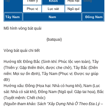
Tây
Thiên y
Họa hại
Đông
Khôn
Phục vị
Lục sát
Ngũ quỉ
Tây Nam
Nam
Đông Nam
Mô hình vòng bát quái
{batquai}
Vòng bát quái chi tiết
Hướng tốt:
Đông Bắc (Sinh khí: Phúc lộc vẹn toàn), Tây
(Thiên y: Gặp thiên thời, được che chở), Tây Bắc (Diên
niên: Mọi sự ổn định), Tây Nam (Phục vị: Được sự giúp
đỡ)
Hướng xấu:
Đông (Họa hại: Nhà có hung khí), Nam (Lục
sát: Nhà có sát khí), Đông Nam (Ngũ quỉ: Gặp tai họa), Bắc
(Tuyệt mệnh: Chết chóc)
(Nguồn tham khảo: Sách “Xây Dựng Nhà Ở Theo Địa Lý –