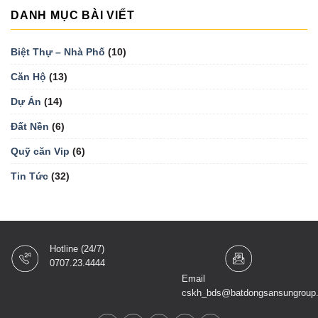
DANH MỤC BÀI VIẾT
Biệt Thự – Nhà Phố
(10)
Căn Hộ
(13)
Dự Án
(14)
Đất Nền
(6)
Quỹ căn Vip
(6)
Tin Tức
(32)
Hotline (24/7)
0707.23.4444
Email
cskh_bds@batdongsansungroup