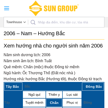
Skip
to
content
2006 – Nam – Hướng Bắc
Xem hướng nhà cho người sinh năm 2006
Năm sinh dương lịch:
2006
Năm sinh âm lịch:
Bính Tuất
Quẻ mệnh:
Chấn (mộc) thuộc Đông tứ mệnh
Ngũ hành:
Ốc Thượng Thổ (Đất nóc nhà )
Hướng nhà:
hướng Bắc (Hướng tốt), thuộc Đông tứ trạch
Bắc
Tây Bắc
Đông Bắc
Ngũ quỉ
Thiên y
Lục sát
Tây
Tuyệt mệnh
Phục vị
Đông
Chấn