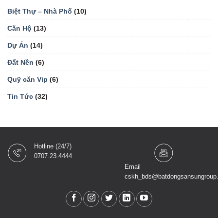
Biệt Thự – Nhà Phố
(10)
Căn Hộ
(13)
Dự Án
(14)
Đất Nền
(6)
Quỹ căn Vip
(6)
Tin Tức
(32)
Hotline (24/7)
0707.23.4444
Email
cskh_bds@batdongsansungroup