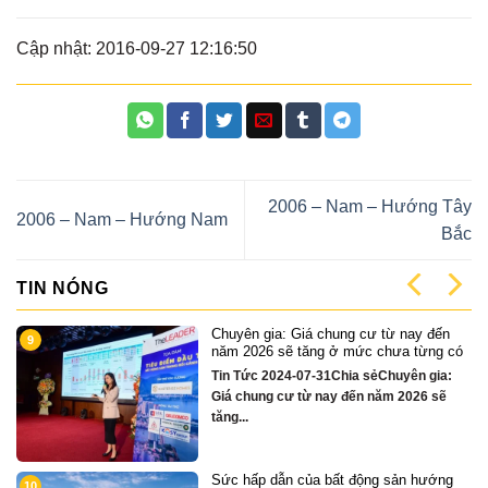
Cập nhật: 2016-09-27 12:16:50
2006 – Nam – Hướng Tây
2006 – Nam – Hướng Nam
Bắc
TIN NÓNG
y đến
Cặp Nhà phố sát sông Sonata 3 tầng
1
ừng có
chỉ hơn 16 tỷ
 gia:
Quỹ căn VipTin Tức 2024-12-13Chia
6 sẽ
sẻCặp nhà phố 3 tầng sát sông Hàn Đà
Nẵng....
hướng
Chỉ hơn 16 tỷ – nhà phố 3 tầng bên
2