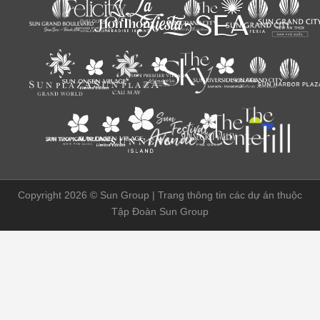
Copyright 2026 ©
Sun Group | Trang thông tin các dự án thuộc
Tập Đoàn Sun Group