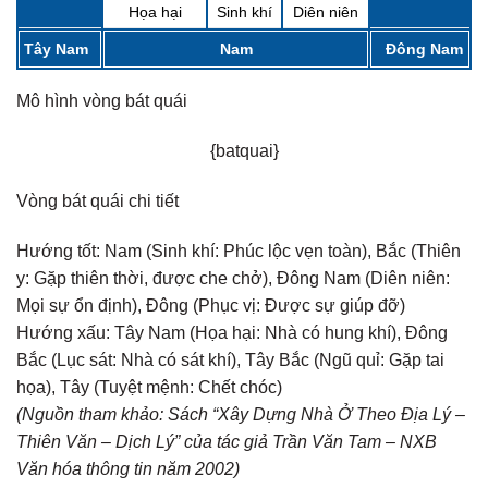
Họa hại
Sinh khí
Diên niên
Tây Nam
Nam
Đông Nam
Mô hình vòng bát quái
{batquai}
Vòng bát quái chi tiết
Hướng tốt:
Nam (Sinh khí: Phúc lộc vẹn toàn), Bắc (Thiên
y: Gặp thiên thời, được che chở), Đông Nam (Diên niên:
Mọi sự ổn định), Đông (Phục vị: Được sự giúp đỡ)
Hướng xấu:
Tây Nam (Họa hại: Nhà có hung khí), Đông
Bắc (Lục sát: Nhà có sát khí), Tây Bắc (Ngũ quỉ: Gặp tai
họa), Tây (Tuyệt mệnh: Chết chóc)
(Nguồn tham khảo: Sách “Xây Dựng Nhà Ở Theo Địa Lý –
Thiên Văn – Dịch Lý” của tác giả Trần Văn Tam – NXB
Văn hóa thông tin năm 2002)