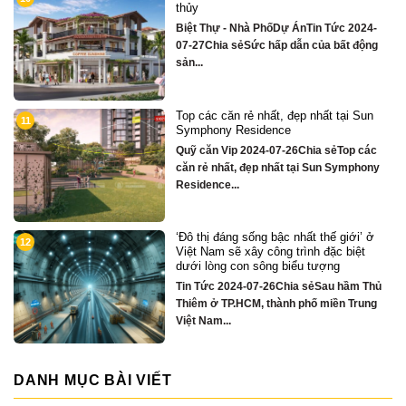
sông Hàn sở hữu tiện ích biệt thự tră
tỷ
2024-
Quỹ căn VipTin Tức 2024-09-05Chia sẻ
 động
Chỉ hơn 16 tỷ – nhà phố 3 tầng...
i Sun
Biệt thự song lập mặt sông Hàn, trung
3
tâm Đà Nẵng ngay khán đài xem pháo
hoa DIFF
p các
Quỹ căn VipTin Tức 2024-08-28Chia
mphony
sẻCHỈ DUY NHẤT 16 CĂN BIỆT THỰ 3
TẦNG MẶT...
ới’ ở
Nhà phố bên sông Hàn, ngay sát toà
4
iệt
căn hộ cao cấp S3 gần ngay mặt sôn
Quỹ căn VipTin Tức 2024-08-28Chia
ầm Thủ
sẻNHÀ PHỐ BÊN SÔNG HÀN
Trung
TOWNHOUSE KINH DOANH THƯƠNG
MẠI...
DANH MỤC BÀI VIẾT