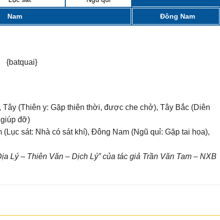
Nam
Đông Nam
{batquai}
 Tây (Thiên y: Gặp thiên thời, được che chở), Tây Bắc (Diên
 giúp đỡ)
(Lục sát: Nhà có sát khí), Đông Nam (Ngũ quỉ: Gặp tai họa),
a Lý – Thiên Văn – Dịch Lý” của tác giả Trần Văn Tam – NXB