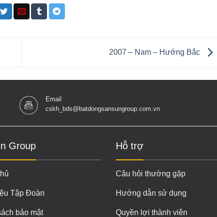
2007 – Nam – Hướng Bắc
Email
cskh_bds@batdongsansungroup.com.vn
n Group
Hỗ trợ
chủ
Câu hỏi thường gặp
iệu Tập Đoàn
Hướng dẫn sử dụng
sách bảo mật
Quyền lợi thành viên