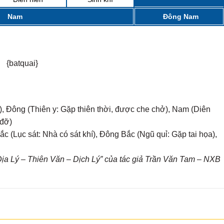
Nam
Đông Nam
{batquai}
, Đông (Thiên y: Gặp thiên thời, được che chở), Nam (Diên
 đỡ)
c (Lục sát: Nhà có sát khí), Đông Bắc (Ngũ quỉ: Gặp tai họa),
a Lý – Thiên Văn – Dịch Lý” của tác giả Trần Văn Tam – NXB