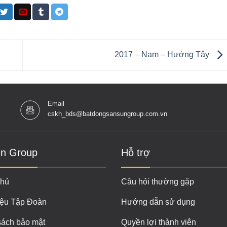
2017 – Nam – Hướng Tây
Email
cskh_bds@batdongsansungroup.com.vn
n Group
Hỗ trợ
chủ
Câu hỏi thường gặp
iệu Tập Đoàn
Hướng dẫn sử dụng
sách bảo mật
Quyền lợi thành viên