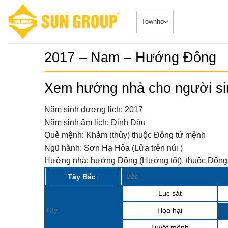
Skip
to
content
2017 – Nam – Hướng Đông
SONATA –
5
duy nhất
Xem hướng nhà cho người s
Căn HộDự Á
đẳng cấp
SONATA – Ph
TRUYỀN
ngay sông...
Năm sinh dương lịch:
2017
𝐂𝐇𝐈́𝐍𝐇 
6
Năm sinh âm lịch:
Đinh Dậu
𝐁𝐎𝐎𝐊𝐈𝐍
Biệt Thự -
𝐒𝐘𝐌𝐏𝐇
Quẻ mệnh:
Khảm (thủy) thuộc Đông tứ mệnh
2024-08-20Ch
𝐕𝐎̛́𝐈 𝐍𝐇
“ĐẮC...
Ngũ hành:
Sơn Hạ Hỏa (Lửa trên núi )
𝐁𝐈𝐄̣̂𝐓 𝐂
𝐓𝐇𝐀́𝐍𝐆 
Sở hữu p
7
Hướng nhà:
hướng Đông (Hướng tốt), thuộc Đông 
Nhà phố
Tin Tức 2024
Group Đ
Bắc
Tây Bắc
siêu đắc địa
Lục sát
Sun Cos
8
nhật tiế
Tin Tức 2024
Tây
Họa hại
Tuyệt mệnh