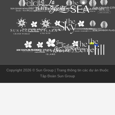
Copyright 2026 ©
Sun Group | Trang thông tin các dự án thuộc
Tập Đoàn Sun Group