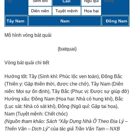
Tây
Sinh khí
Ngũ quỉ
Đông
Càn
Diên niên
Tuyệt mệnh
Họa hại
Tây Nam
Nam
Đông Nam
Mô hình vòng bát quái
{batquai}
Vòng bát quái chi tiết
Hướng tốt:
Tây (Sinh khí: Phúc lộc vẹn toàn), Đông Bắc
(Thiên y: Gặp thiên thời, được che chở), Tây Nam (Diên
niên: Mọi sự ổn định), Tây Bắc (Phục vị: Được sự giúp đỡ)
Hướng xấu:
Đông Nam (Họa hại: Nhà có hung khí), Bắc
(Lục sát: Nhà có sát khí), Đông (Ngũ quỉ: Gặp tai họa),
Nam (Tuyệt mệnh: Chết chóc)
(Nguồn tham khảo: Sách “Xây Dựng Nhà Ở Theo Địa Lý –
Thiên Văn – Dịch Lý” của tác giả Trần Văn Tam – NXB