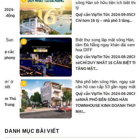
sông Hàn sở hữu tiện ích biệt thự trăm
tỷ
-
Quỹ căn VipTin Tức 2024-09-05Chia sẻ
g
Chỉ hơn 16 tỷ – nhà phố 3 tầng...
Biệt thự song lập mặt sông Hàn, trung
3
tâm Đà Nẵng ngay khán đài xem pháo
hoa DIFF
c
Quỹ căn VipTin Tức 2024-08-28Chia
y
sẻCHỈ DUY NHẤT 16 CĂN BIỆT THỰ 3
TẦNG MẶT...
Nhà phố bên sông Hàn, ngay sát toà
4
căn hộ cao cấp S3 gần ngay mặt sông
Quỹ căn VipTin Tức 2024-08-28Chia
ủ
sẻNHÀ PHỐ BÊN SÔNG HÀN
g
TOWNHOUSE KINH DOANH THƯƠNG
MẠI...
DANH MỤC BÀI VIẾT