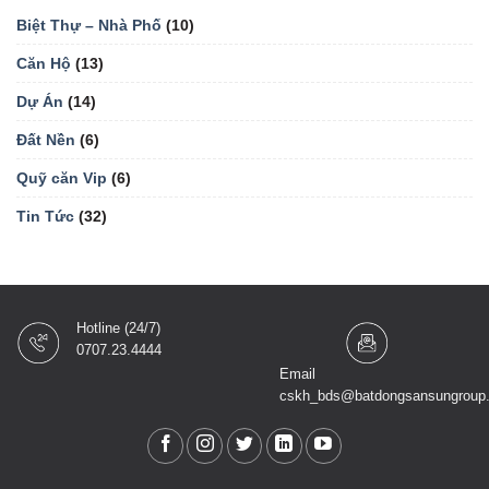
Biệt Thự – Nhà Phố
(10)
Căn Hộ
(13)
Dự Án
(14)
Đất Nền
(6)
Quỹ căn Vip
(6)
Tin Tức
(32)
Hotline (24/7)
0707.23.4444
Email
cskh_bds@batdongsansungroup