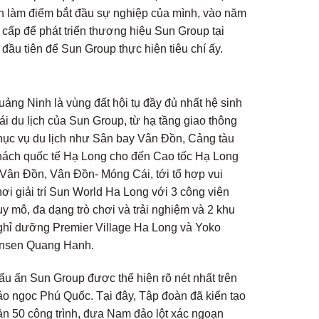
ớn làm điểm bắt đầu sự nghiệp của mình, vào năm
g cấp để phát triển thương hiệu Sun Group tại
đầu tiên để Sun Group thực hiện tiêu chí ấy.
uảng Ninh là vùng đất hội tụ đầy đủ nhất hệ sinh
hái du lịch của Sun Group, từ hạ tầng giao thông
hục vụ du lịch như Sân bay Vân Đồn, Cảng tàu
hách quốc tế Hạ Long cho đến Cao tốc Hạ Long
 Vân Đồn, Vân Đồn- Móng Cái, tới tổ hợp vui
hơi giải trí Sun World Ha Long với 3 công viên
uy mô, đa dạng trò chơi và trải nghiệm và 2 khu
ghỉ dưỡng Premier Village Ha Long và Yoko
nsen Quang Hanh.
ấu ấn Sun Group được thể hiện rõ nét nhất trên
ảo ngọc Phú Quốc. Tại đây, Tập đoàn đã kiến tạo
ần 50 công trình, đưa Nam đảo lột xác ngoạn