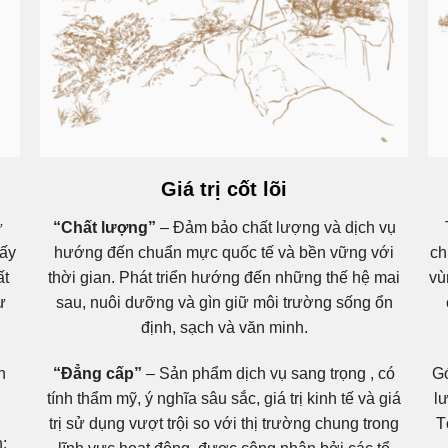
Giá trị cốt lõi
ư
“Chất lượng”
– Đảm bảo chất lượng và dịch vụ
lấy
hướng đến chuẩn mực quốc tế và bền vững với
ch
ất
thời gian. Phát triển hướng đến những thế hệ mai
vù
ư
sau, nuôi dưỡng và gìn giữ môi trường sống ổn
định, sạch và văn minh.
h
“Đẳng cấp”
– Sản phẩm dịch vụ sang trọng , có
Gó
tính thẩm mỹ, ý nghĩa sâu sắc, giá trị kinh tế và giá
l
trị sử dụng vượt trội so với thị trường chung trong
T
: