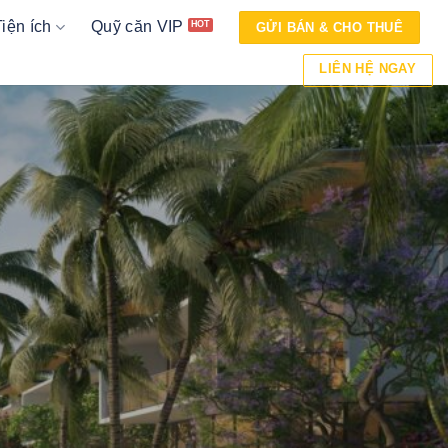
Tiện ích
Quỹ căn VIP
GỬI BÁN & CHO THUÊ
LIÊN HỆ NGAY