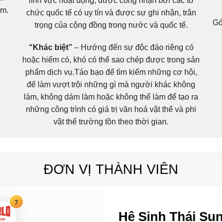
lĩnh vực hoạt động, được công nhận bởi các tổ
am.
chức quốc tế có uy tín và được sự ghi nhận, trân
Gó
trọng của cộng đồng trong nước và quốc tế.
“Khác biệt”
– Hướng đến sự độc đáo riêng có
hoặc hiếm có, khó có thể sao chép được trong sản
phẩm dịch vụ.Táo bạo để tìm kiếm những cơ hội,
để làm vượt trội những gì mà người khác không
làm, không dám làm hoặc không thể làm để tạo ra
những công trình có giá trị văn hoá vật thể và phi
vật thể trường tồn theo thời gian.
ĐƠN VỊ THÀNH VIÊN
Hệ Sinh Thái Su