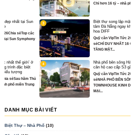
Chỉ hơn 16 tỷ – nhà phố 3 tầng...
Biệt thự song lập mặt sông Hàn, trung
3
tâm Đà Nẵng ngay khán đài xem pháo
hoa DIFF
Quỹ căn VipTin Tức 2024-08-28Chia
y
sẻCHỈ DUY NHẤT 16 CĂN BIỆT THỰ 3
TẦNG MẶT...
Nhà phố bên sông Hàn, ngay sát toà
4
căn hộ cao cấp S3 gần ngay mặt sông
Quỹ căn VipTin Tức 2024-08-28Chia
ủ
sẻNHÀ PHỐ BÊN SÔNG HÀN
TOWNHOUSE KINH DOANH THƯƠNG
MẠI...
DANH MỤC BÀI VIẾT
Biệt Thự – Nhà Phố
(10)