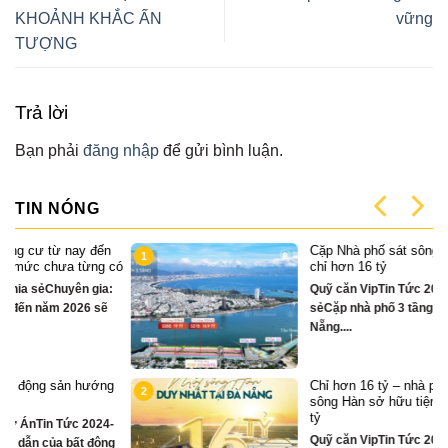
KHOẢNH KHẮC ẤN
vững
TƯỢNG
Trả lời
Bạn phải
đăng nhập
để gửi bình luận.
TIN NÓNG
Cặp Nhà phố sát sông Sonata 3 tầng
1
có
chỉ hơn 16 tỷ
Quỹ căn VipTin Tức 2024-12-13Chia
sẻCặp nhà phố 3 tầng sát sông Hàn Đà
Nẵng....
Chỉ hơn 16 tỷ – nhà phố 3 tầng bên
2
sông Hàn sở hữu tiện ích biệt thự trăm
tỷ
Quỹ căn VipTin Tức 2024-09-05Chia sẻ