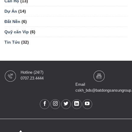
Căn Hộ
(13)
Dự Án
(14)
Đất Nền
(6)
Quỹ căn Vip
(6)
Tin Tức
(32)
Hotline (24/7)
0707.23.4444
Email
cskh_bds@batdongsansungroup