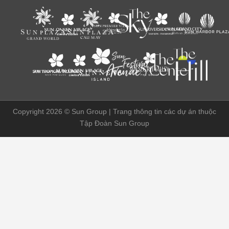
Copyright 2026 ©
Sun Group | Trang thông tin các dự án thuộc
Tập Đoàn Sun Group