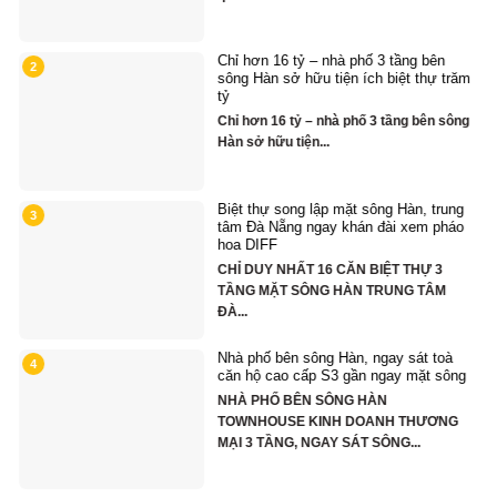
Chỉ hơn 16 tỷ – nhà phố 3 tầng bên
2
sông Hàn sở hữu tiện ích biệt thự trăm
tỷ
Chỉ hơn 16 tỷ – nhà phố 3 tầng bên sông
Hàn sở hữu tiện...
Biệt thự song lập mặt sông Hàn, trung
3
tâm Đà Nẵng ngay khán đài xem pháo
hoa DIFF
CHỈ DUY NHẤT 16 CĂN BIỆT THỰ 3
TẦNG MẶT SÔNG HÀN TRUNG TÂM
ĐÀ...
Nhà phố bên sông Hàn, ngay sát toà
4
căn hộ cao cấp S3 gần ngay mặt sông
NHÀ PHỐ BÊN SÔNG HÀN
hố
TOWNHOUSE KINH DOANH THƯƠNG
MẠI 3 TẦNG, NGAY SÁT SÔNG...