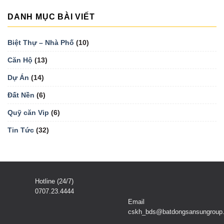
DANH MỤC BÀI VIẾT
Biệt Thự – Nhà Phố
(10)
Căn Hộ
(13)
Dự Án
(14)
Đất Nền
(6)
Quỹ căn Vip
(6)
Tin Tức
(32)
Hotline (24/7)
0707.23.4444
Email
cskh_bds@batdongsansungroup