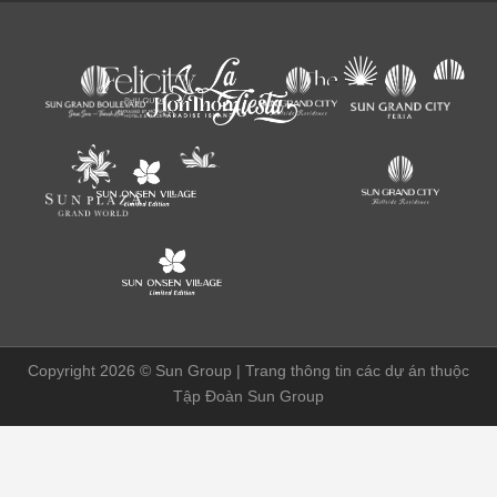
Copyright 2026 ©
Sun Group | Trang thông tin các dự án thuộc
Tập Đoàn Sun Group