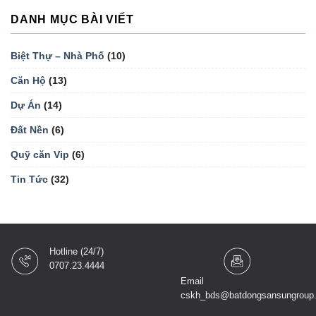
DANH MỤC BÀI VIẾT
Biệt Thự – Nhà Phố
(10)
Căn Hộ
(13)
Dự Án
(14)
Đất Nền
(6)
Quỹ căn Vip
(6)
Tin Tức
(32)
Hotline (24/7)
0707.23.4444
Email
cskh_bds@batdongsansungroup