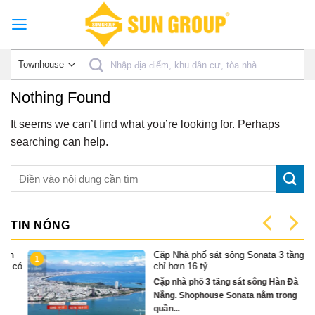
Skip
to
content
Nothing Found
It seems we can’t find what you’re looking for. Perhaps
searching can help.
TIN NÓNG
Cặp Nhà phố sát sông Sonata 3 tầng
1
có
chỉ hơn 16 tỷ
Cặp nhà phố 3 tầng sát sông Hàn Đà
Nẵng. Shophouse Sonata nằm trong
quần...