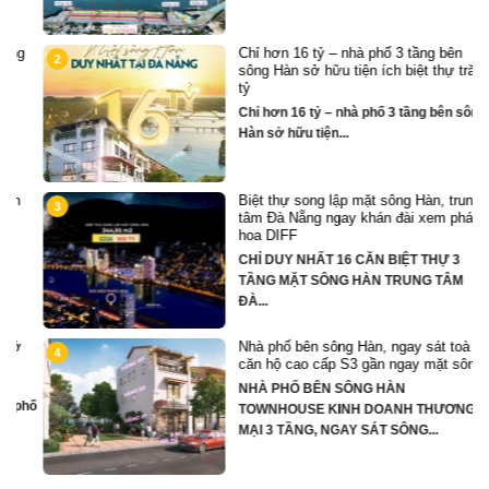
Chỉ hơn 16 tỷ – nhà phố 3 tầng bên
2
sông Hàn sở hữu tiện ích biệt thự trăm
tỷ
Chỉ hơn 16 tỷ – nhà phố 3 tầng bên sông
Hàn sở hữu tiện...
Biệt thự song lập mặt sông Hàn, trung
3
tâm Đà Nẵng ngay khán đài xem pháo
hoa DIFF
CHỈ DUY NHẤT 16 CĂN BIỆT THỰ 3
TẦNG MẶT SÔNG HÀN TRUNG TÂM
ĐÀ...
Nhà phố bên sông Hàn, ngay sát toà
4
căn hộ cao cấp S3 gần ngay mặt sông
NHÀ PHỐ BÊN SÔNG HÀN
hố
TOWNHOUSE KINH DOANH THƯƠNG
MẠI 3 TẦNG, NGAY SÁT SÔNG...