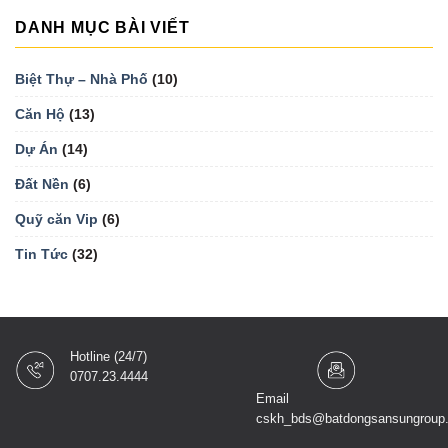
DANH MỤC BÀI VIẾT
Biệt Thự – Nhà Phố
(10)
Căn Hộ
(13)
Dự Án
(14)
Đất Nền
(6)
Quỹ căn Vip
(6)
Tin Tức
(32)
Hotline (24/7)
0707.23.4444
Email
cskh_bds@batdongsansungroup