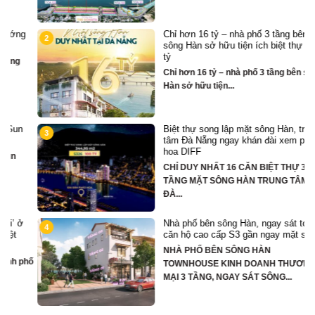
g
Chỉ hơn 16 tỷ – nhà phố 3 tầng bên
2
sông Hàn sở hữu tiện ích biệt thự trăm
tỷ
Chỉ hơn 16 tỷ – nhà phố 3 tầng bên sông
Hàn sở hữu tiện...
Biệt thự song lập mặt sông Hàn, trung
3
tâm Đà Nẵng ngay khán đài xem pháo
hoa DIFF
CHỈ DUY NHẤT 16 CĂN BIỆT THỰ 3
TẦNG MẶT SÔNG HÀN TRUNG TÂM
ĐÀ...
Nhà phố bên sông Hàn, ngay sát toà
4
căn hộ cao cấp S3 gần ngay mặt sông
NHÀ PHỐ BÊN SÔNG HÀN
hố
TOWNHOUSE KINH DOANH THƯƠNG
MẠI 3 TẦNG, NGAY SÁT SÔNG...