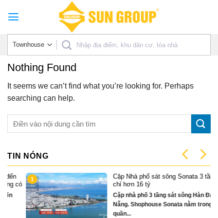
Skip
to
content
Nothing Found
It seems we can’t find what you’re looking for. Perhaps
searching can help.
TIN NÓNG
Cặp Nhà phố sát sông Sonata 3 tầng
1
có
chỉ hơn 16 tỷ
Cặp nhà phố 3 tầng sát sông Hàn Đà
Nẵng. Shophouse Sonata nằm trong
quần...