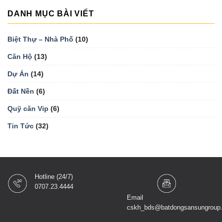
DANH MỤC BÀI VIẾT
Biệt Thự – Nhà Phố
(10)
Căn Hộ
(13)
Dự Án
(14)
Đất Nền
(6)
Quỹ căn Vip
(6)
Tin Tức
(32)
Hotline (24/7)
0707.23.4444
Email
cskh_bds@batdongsansungroup