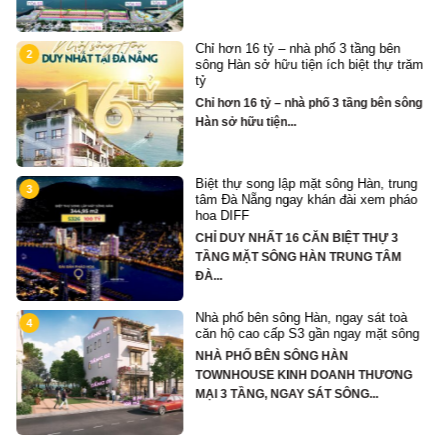
Chỉ hơn 16 tỷ – nhà phố 3 tầng bên
2
sông Hàn sở hữu tiện ích biệt thự trăm
tỷ
Chỉ hơn 16 tỷ – nhà phố 3 tầng bên sông
Hàn sở hữu tiện...
Biệt thự song lập mặt sông Hàn, trung
3
tâm Đà Nẵng ngay khán đài xem pháo
hoa DIFF
CHỈ DUY NHẤT 16 CĂN BIỆT THỰ 3
TẦNG MẶT SÔNG HÀN TRUNG TÂM
ĐÀ...
Nhà phố bên sông Hàn, ngay sát toà
4
căn hộ cao cấp S3 gần ngay mặt sông
NHÀ PHỐ BÊN SÔNG HÀN
hố
TOWNHOUSE KINH DOANH THƯƠNG
MẠI 3 TẦNG, NGAY SÁT SÔNG...