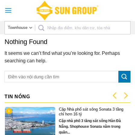
Skip
to
content
Nothing Found
It seems we can’t find what you’re looking for. Perhaps
searching can help.
TIN NÓNG
Cặp Nhà phố sát sông Sonata 3 tầng
1
có
chỉ hơn 16 tỷ
Cặp nhà phố 3 tầng sát sông Hàn Đà
Nẵng. Shophouse Sonata nằm trong
quần...