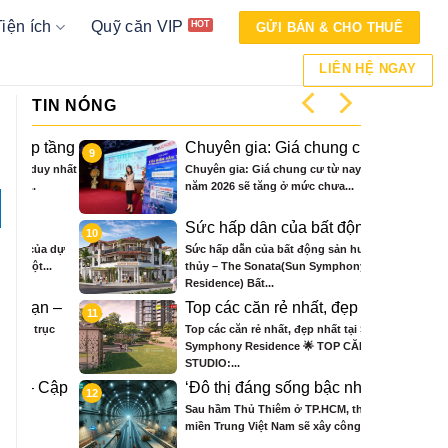
Tiện ích
Quỹ căn VIP
GỬI BÁN & CHO THUÊ
LIÊN HỆ NGAY
TIN NÓNG
tầng
Chuyên gia: Giá chung cư từ
9
bộ
nay đến năm 2026 sẽ tăng ở
y nhất
Chuyên gia: Giá chung cư từ nay đến
Á TRỊ
mức chưa từng có
năm 2026 sẽ tăng ở mức chưa...
Sức hấp dẫn của bất động sản
10
hướng thủy
a dự
Sức hấp dẫn của bất động sản hướng

..
thủy – The Sonata(Sun Symphony
Residence) Bất...
n –
Top các căn rẻ nhất, đẹp nhất
11
un
tại Sun Symphony Residence
ục
Top các căn rẻ nhất, đẹp nhất tại Sun
Symphony Residence 🌟 TOP CĂN
STUDIO:...
Cập
‘Đô thị đáng sống bậc nhất thế
12
024
giới’ ở Việt Nam sẽ xây công
Sau hầm Thủ Thiêm ở TP.HCM, thành phố
trình đặc biệt dưới lòng con
miền Trung Việt Nam sẽ xây công...
sông biểu tượng