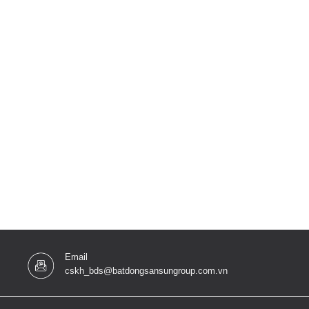
Email
cskh_bds@batdongsansungroup.com.vn