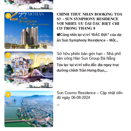
𝐂𝐇𝐈́𝐍𝐇 𝐓𝐇𝐔̛́𝐂 𝐍𝐇𝐀̣̂𝐍 𝐁𝐎𝐎𝐊𝐈𝐍𝐆 𝐓𝐎𝐀̀
6
1
m
𝐒𝟑 – 𝐒𝐔𝐍 𝐒𝐘𝐌𝐏𝐇𝐎𝐍𝐘 𝐑𝐄𝐒𝐈𝐃𝐄𝐍𝐂𝐄
𝐕𝐎̛́𝐈 𝐍𝐇𝐈𝐄̂̀𝐔 𝐔̛𝐔 Đ𝐀̃𝐈 Đ𝐀̣̆𝐂 𝐁𝐈𝐄̣̂𝐓 𝐂𝐇𝐈̉
𝐂𝐎́ 𝐓𝐑𝐎𝐍𝐆 𝐓𝐇𝐀́𝐍𝐆 𝟖
g
📽Cùng nhìn lại vị trí “ĐẮC ĐỊA” của dự
án Sun Symphony Residence – Một...
Sở hữu phiên bản giới hạn – Nhà phố
7
1
bên sông Hàn Sun Group Đà Nẵng
Tọa lạc tại vị trí siêu đắc địa ngay trục
đường chính Trần Hưng Đạo,...
Sun Cosmo Residence – Cập nhật tiến
8
1
g
độ ngày 06-08-2024
...