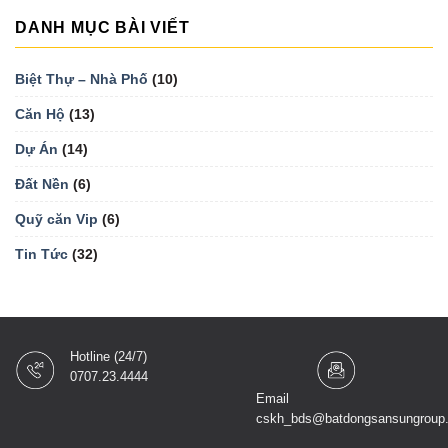
DANH MỤC BÀI VIẾT
Biệt Thự – Nhà Phố
(10)
Căn Hộ
(13)
Dự Án
(14)
Đất Nền
(6)
Quỹ căn Vip
(6)
Tin Tức
(32)
Hotline (24/7)
0707.23.4444
Email
cskh_bds@batdongsansungroup