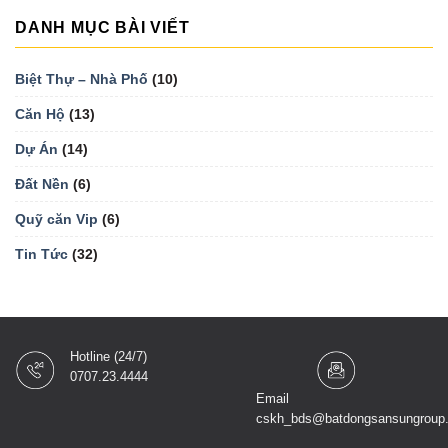
DANH MỤC BÀI VIẾT
Biệt Thự – Nhà Phố
(10)
Căn Hộ
(13)
Dự Án
(14)
Đất Nền
(6)
Quỹ căn Vip
(6)
Tin Tức
(32)
Hotline (24/7)
0707.23.4444
Email
cskh_bds@batdongsansungroup