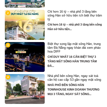
Chỉ hơn 16 tỷ – nhà phố 3 tầng bên
2
sông Hàn sở hữu tiện ích biệt thự trăm
tỷ
Chỉ hơn 16 tỷ – nhà phố 3 tầng bên sông
Hàn sở hữu tiện...
Biệt thự song lập mặt sông Hàn, trung
3
tâm Đà Nẵng ngay khán đài xem pháo
hoa DIFF
CHỈ DUY NHẤT 16 CĂN BIỆT THỰ 3
TẦNG MẶT SÔNG HÀN TRUNG TÂM
ĐÀ...
Nhà phố bên sông Hàn, ngay sát toà
4
căn hộ cao cấp S3 gần ngay mặt sông
NHÀ PHỐ BÊN SÔNG HÀN
hố
TOWNHOUSE KINH DOANH THƯƠNG
MẠI 3 TẦNG, NGAY SÁT SÔNG...