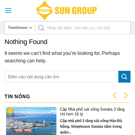
Skip
to
content
Nothing Found
It seems we can’t find what you’re looking for. Perhaps
searching can help.
TIN NÓNG
Cặp Nhà phố sát sông Sonata 3 tầng
1
có
chỉ hơn 16 tỷ
Cặp nhà phố 3 tầng sát sông Hàn Đà
Nẵng. Shophouse Sonata nằm trong
quần...