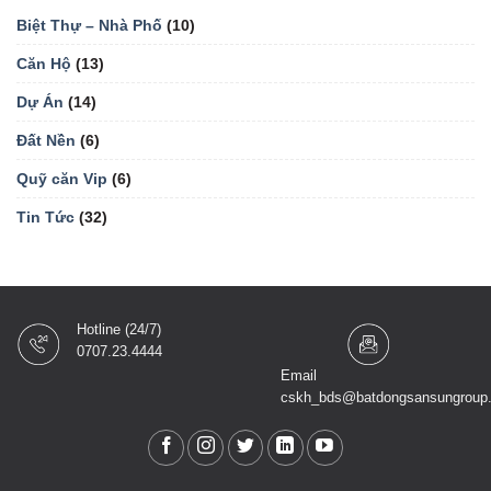
Biệt Thự – Nhà Phố
(10)
Căn Hộ
(13)
Dự Án
(14)
Đất Nền
(6)
Quỹ căn Vip
(6)
Tin Tức
(32)
Hotline (24/7)
0707.23.4444
Email
cskh_bds@batdongsansungroup