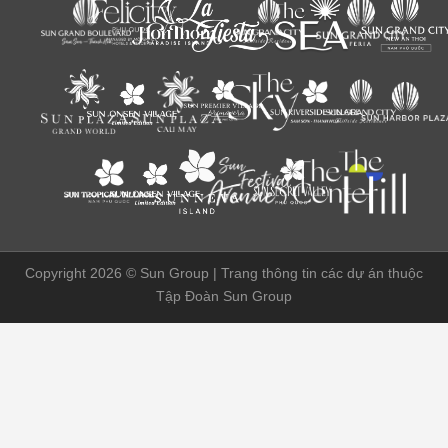
Copyright 2026 ©
Sun Group | Trang thông tin các dự án thuộc
Tập Đoàn Sun Group