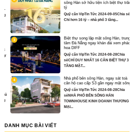
sông Hàn sở hữu tiện ích biệt thự trăm
tỷ
Quỹ căn VipTin Tức 2024-09-05Chia sẻ
Chỉ hơn 16 tỷ – nhà phố 3 tầng...
Biệt thự song lập mặt sông Hàn, trung
3
tâm Đà Nẵng ngay khán đài xem pháo
hoa DIFF
Quỹ căn VipTin Tức 2024-08-28Chia
y
sẻCHỈ DUY NHẤT 16 CĂN BIỆT THỰ 3
TẦNG MẶT...
Nhà phố bên sông Hàn, ngay sát toà
4
căn hộ cao cấp S3 gần ngay mặt sông
Quỹ căn VipTin Tức 2024-08-28Chia
ủ
sẻNHÀ PHỐ BÊN SÔNG HÀN
TOWNHOUSE KINH DOANH THƯƠNG
MẠI...
DANH MỤC BÀI VIẾT