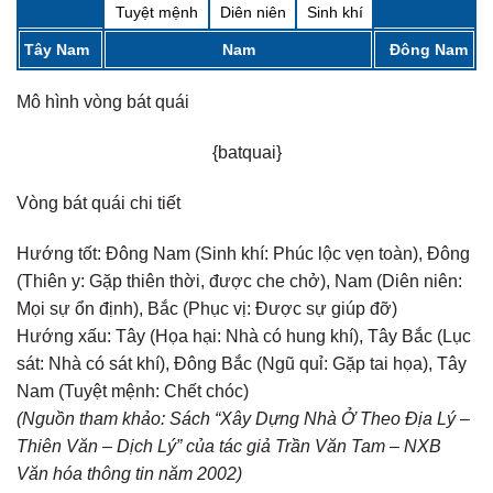
Tuyệt mệnh
Diên niên
Sinh khí
Tây Nam
Nam
Đông Nam
Mô hình vòng bát quái
{batquai}
Vòng bát quái chi tiết
Hướng tốt:
Đông Nam (Sinh khí: Phúc lộc vẹn toàn), Đông
(Thiên y: Gặp thiên thời, được che chở), Nam (Diên niên:
Mọi sự ổn định), Bắc (Phục vị: Được sự giúp đỡ)
Hướng xấu:
Tây (Họa hại: Nhà có hung khí), Tây Bắc (Lục
sát: Nhà có sát khí), Đông Bắc (Ngũ quỉ: Gặp tai họa), Tây
Nam (Tuyệt mệnh: Chết chóc)
(Nguồn tham khảo: Sách “Xây Dựng Nhà Ở Theo Địa Lý –
Thiên Văn – Dịch Lý” của tác giả Trần Văn Tam – NXB
Văn hóa thông tin năm 2002)