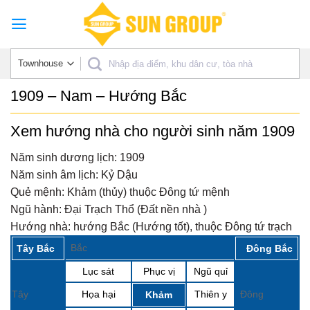
Skip
to
content
1909 – Nam – Hướng Bắc
Xem hướng nhà cho người sinh năm 1909
Năm sinh dương lịch:
1909
Năm sinh âm lịch:
Kỷ Dậu
Quẻ mệnh:
Khảm (thủy) thuộc Đông tứ mệnh
Ngũ hành:
Đại Trạch Thổ (Đất nền nhà )
Hướng nhà:
hướng Bắc (Hướng tốt), thuộc Đông tứ trạch
Bắc
Tây Bắc
Đông Bắc
Lục sát
Phục vị
Ngũ quỉ
Tây
Họa hại
Thiên y
Đông
Khảm