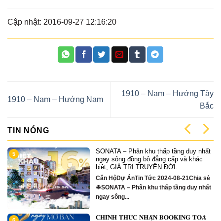
Cập nhật: 2016-09-27 12:16:20
1910 – Nam – Hướng Tây
1910 – Nam – Hướng Nam
Bắc
TIN NÓNG
SONATA – Phân khu thấp tầng duy nhất
5
ngay sông đồng bộ đẳng cấp và khác
biệt, GIÁ TRỊ TRUYỀN ĐỜI.
Căn HộDự ÁnTin Tức 2024-08-21Chia sẻ
☘SONATA – Phân khu thấp tầng duy nhất
ngay sông...
𝐂𝐇𝐈́𝐍𝐇 𝐓𝐇𝐔̛́𝐂 𝐍𝐇𝐀̣̂𝐍 𝐁𝐎𝐎𝐊𝐈𝐍𝐆 𝐓𝐎𝐀̀
6
1