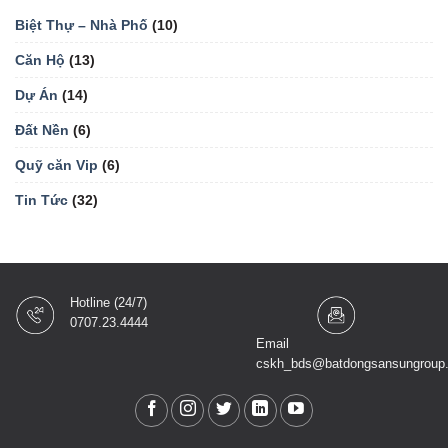
Biệt Thự – Nhà Phố
(10)
Căn Hộ
(13)
Dự Án
(14)
Đất Nền
(6)
Quỹ căn Vip
(6)
Tin Tức
(32)
Hotline (24/7)
0707.23.4444
Email
cskh_bds@batdongsansungroup