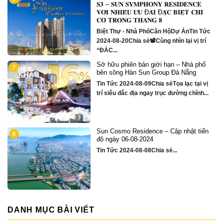
m
𝐒𝟑 – 𝐒𝐔𝐍 𝐒𝐘𝐌𝐏𝐇𝐎𝐍𝐘 𝐑𝐄𝐒𝐈𝐃𝐄𝐍𝐂𝐄
𝐕𝐎̛́𝐈 𝐍𝐇𝐈𝐄̂̀𝐔 𝐔̛𝐔 Đ𝐀̃𝐈 Đ𝐀̣̆𝐂 𝐁𝐈𝐄̣̂𝐓 𝐂𝐇𝐈̉
𝐂𝐎́ 𝐓𝐑𝐎𝐍𝐆 𝐓𝐇𝐀́𝐍𝐆 𝟖
Biệt Thự - Nhà PhốCăn HộDự ÁnTin Tức
2024-08-20Chia sẻ📽Cùng nhìn lại vị trí
“ĐẮC...
Sở hữu phiên bản giới hạn – Nhà phố
1
7
bên sông Hàn Sun Group Đà Nẵng
Tin Tức 2024-08-09Chia sẻTọa lạc tại vị
trí siêu đắc địa ngay trục đường chính...
Sun Cosmo Residence – Cập nhật tiến
1
8
g
độ ngày 06-08-2024
Tin Tức 2024-08-08Chia sẻ...
DANH MỤC BÀI VIẾT