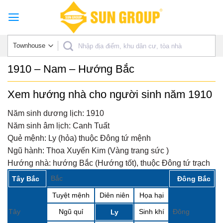
Skip
to
content
1910 – Nam – Hướng Bắc
Xem hướng nhà cho người sinh năm 1910
Năm sinh dương lịch:
1910
Năm sinh âm lịch:
Canh Tuất
Quẻ mệnh:
Ly (hỏa) thuộc Đông tứ mệnh
Ngũ hành:
Thoa Xuyến Kim (Vàng trang sức )
Hướng nhà:
hướng Bắc (Hướng tốt), thuộc Đông tứ trạch
Bắc
Tây Bắc
Đông Bắc
Tuyệt mệnh
Diên niên
Họa hại
Tây
Ngũ quỉ
Sinh khí
Đông
Ly