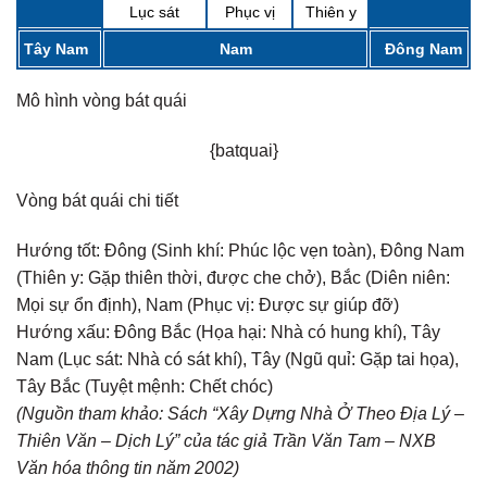
Lục sát
Phục vị
Thiên y
Tây Nam
Nam
Đông Nam
Mô hình vòng bát quái
{batquai}
Vòng bát quái chi tiết
Hướng tốt:
Đông (Sinh khí: Phúc lộc vẹn toàn), Đông Nam
(Thiên y: Gặp thiên thời, được che chở), Bắc (Diên niên:
Mọi sự ổn định), Nam (Phục vị: Được sự giúp đỡ)
Hướng xấu:
Đông Bắc (Họa hại: Nhà có hung khí), Tây
Nam (Lục sát: Nhà có sát khí), Tây (Ngũ quỉ: Gặp tai họa),
Tây Bắc (Tuyệt mệnh: Chết chóc)
(Nguồn tham khảo: Sách “Xây Dựng Nhà Ở Theo Địa Lý –
Thiên Văn – Dịch Lý” của tác giả Trần Văn Tam – NXB
Văn hóa thông tin năm 2002)