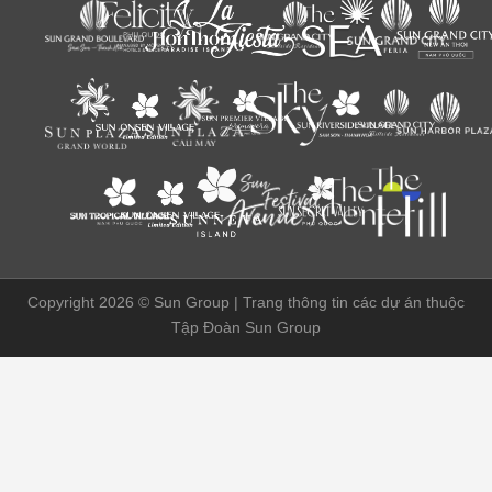
Copyright 2026 ©
Sun Group | Trang thông tin các dự án thuộc
Tập Đoàn Sun Group