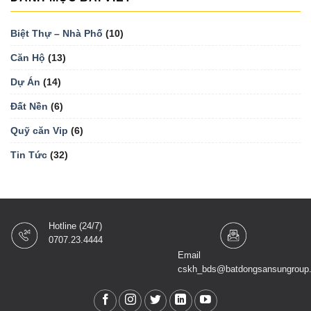
Biệt Thự – Nhà Phố
(10)
Căn Hộ
(13)
Dự Án
(14)
Đất Nền
(6)
Quỹ căn Vip
(6)
Tin Tức
(32)
Hotline (24/7)
0707.23.4444
Email
cskh_bds@batdongsansungroup