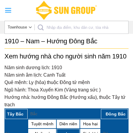
Skip
to
content
1910 – Nam – Hướng Đông Bắc
Xem hướng nhà cho người sinh năm 1910
Năm sinh dương lịch:
1910
Năm sinh âm lịch:
Canh Tuất
Quẻ mệnh:
Ly (hỏa) thuộc Đông tứ mệnh
Ngũ hành:
Thoa Xuyến Kim (Vàng trang sức )
Hướng nhà:
hướng Đông Bắc (Hướng xấu), thuộc Tây tứ
trạch
Bắc
Tây Bắc
Đông Bắc
Tuyệt mệnh
Diên niên
Họa hại