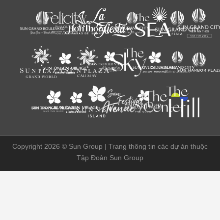
Copyright 2026 ©
Sun Group | Trang thông tin các dự án thuộc
Tập Đoàn Sun Group