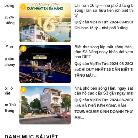
Chỉ hơn 16 tỷ – nhà phố 3 tầng bên
2
sông Hàn sở hữu tiện ích biệt thự trăm
tỷ
Quỹ căn VipTin Tức 2024-09-05Chia sẻ
g
Chỉ hơn 16 tỷ – nhà phố 3 tầng...
Biệt thự song lập mặt sông Hàn, trung
3
tâm Đà Nẵng ngay khán đài xem pháo
hoa DIFF
Quỹ căn VipTin Tức 2024-08-28Chia
y
sẻCHỈ DUY NHẤT 16 CĂN BIỆT THỰ 3
TẦNG MẶT...
Nhà phố bên sông Hàn, ngay sát toà
4
căn hộ cao cấp S3 gần ngay mặt sông
Quỹ căn VipTin Tức 2024-08-28Chia
ủ
sẻNHÀ PHỐ BÊN SÔNG HÀN
TOWNHOUSE KINH DOANH THƯƠNG
MẠI...
DANH MỤC BÀI VIẾT