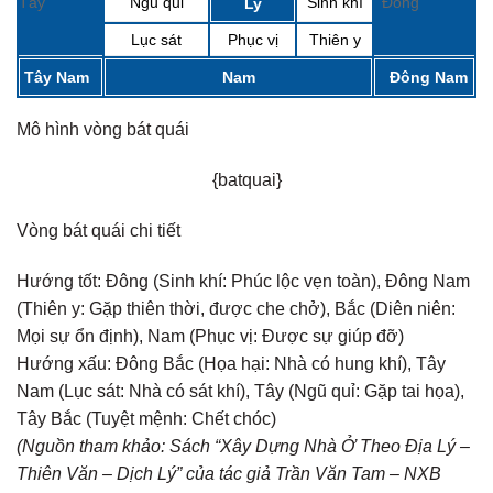
Tây
Ngũ quỉ
Sinh khí
Đông
Ly
Lục sát
Phục vị
Thiên y
Tây Nam
Nam
Đông Nam
Mô hình vòng bát quái
{batquai}
Vòng bát quái chi tiết
Hướng tốt:
Đông (Sinh khí: Phúc lộc vẹn toàn), Đông Nam
(Thiên y: Gặp thiên thời, được che chở), Bắc (Diên niên:
Mọi sự ổn định), Nam (Phục vị: Được sự giúp đỡ)
Hướng xấu:
Đông Bắc (Họa hại: Nhà có hung khí), Tây
Nam (Lục sát: Nhà có sát khí), Tây (Ngũ quỉ: Gặp tai họa),
Tây Bắc (Tuyệt mệnh: Chết chóc)
(Nguồn tham khảo: Sách “Xây Dựng Nhà Ở Theo Địa Lý –
Thiên Văn – Dịch Lý” của tác giả Trần Văn Tam – NXB