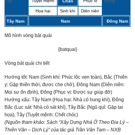
Tây
Tuyệt mệnh
Phục vị
Đông
Chấn
Họa hại
Sinh khí
Diên niên
Tây Nam
Nam
Đông Nam
Mô hình vòng bát quái
{batquai}
Vòng bát quái chi tiết
Hướng tốt:
Nam (Sinh khí: Phúc lộc vẹn toàn), Bắc (Thiên
y: Gặp thiên thời, được che chở), Đông Nam (Diên niên:
Mọi sự ổn định), Đông (Phục vị: Được sự giúp đỡ)
Hướng xấu:
Tây Nam (Họa hại: Nhà có hung khí), Đông
Bắc (Lục sát: Nhà có sát khí), Tây Bắc (Ngũ quỉ: Gặp tai
họa), Tây (Tuyệt mệnh: Chết chóc)
(Nguồn tham khảo: Sách “Xây Dựng Nhà Ở Theo Địa Lý –
Thiên Văn – Dịch Lý” của tác giả Trần Văn Tam – NXB