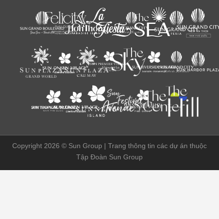
Copyright 2026 ©
Sun Group | Trang thông tin các dự án thuộc
Tập Đoàn Sun Group