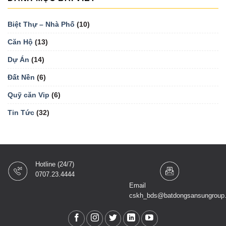
Biệt Thự – Nhà Phố
(10)
Căn Hộ
(13)
Dự Án
(14)
Đất Nền
(6)
Quỹ căn Vip
(6)
Tin Tức
(32)
Hotline (24/7)
0707.23.4444
Email
cskh_bds@batdongsansungroup