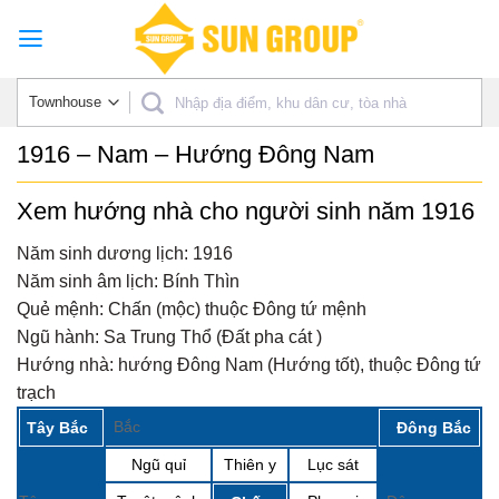
Skip
to
content
1916 – Nam – Hướng Đông Nam
Xem hướng nhà cho người sinh năm 1916
Năm sinh dương lịch:
1916
Năm sinh âm lịch:
Bính Thìn
Quẻ mệnh:
Chấn (mộc) thuộc Đông tứ mệnh
Ngũ hành:
Sa Trung Thổ (Đất pha cát )
Hướng nhà:
hướng Đông Nam (Hướng tốt), thuộc Đông tứ
trạch
Bắc
Tây Bắc
Đông Bắc
Ngũ quỉ
Thiên y
Lục sát