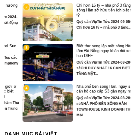
Chỉ hơn 16 tỷ – nhà phố 3 tầng bên
2
sông Hàn sở hữu tiện ích biệt thự trăm
tỷ
Quỹ căn VipTin Tức 2024-09-05Chia sẻ
g
Chỉ hơn 16 tỷ – nhà phố 3 tầng...
Biệt thự song lập mặt sông Hàn, trung
3
tâm Đà Nẵng ngay khán đài xem pháo
hoa DIFF
Quỹ căn VipTin Tức 2024-08-28Chia
y
sẻCHỈ DUY NHẤT 16 CĂN BIỆT THỰ 3
TẦNG MẶT...
Nhà phố bên sông Hàn, ngay sát toà
4
căn hộ cao cấp S3 gần ngay mặt sông
Quỹ căn VipTin Tức 2024-08-28Chia
ủ
sẻNHÀ PHỐ BÊN SÔNG HÀN
TOWNHOUSE KINH DOANH THƯƠNG
MẠI...
DANH MỤC BÀI VIẾT