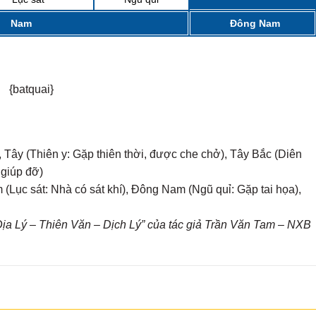
Nam
Đông Nam
{batquai}
 Tây (Thiên y: Gặp thiên thời, được che chở), Tây Bắc (Diên
 giúp đỡ)
(Lục sát: Nhà có sát khí), Đông Nam (Ngũ quỉ: Gặp tai họa),
a Lý – Thiên Văn – Dịch Lý” của tác giả Trần Văn Tam – NXB