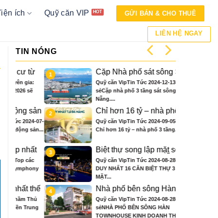
Tiện ích
Quỹ căn VIP
GỬI BÁN & CHO THUÊ
LIÊN HỆ NGAY
TIN NÓNG
từ
Cặp Nhà phố sát sông Sonata
1
 ở
3 tầng chỉ hơn 16 tỷ
ia:
Quỹ căn VipTin Tức 2024-12-13Chia
sẽ
sẻCặp nhà phố 3 tầng sát sông Hàn Đà
Nẵng....
 sản
Chỉ hơn 16 tỷ – nhà phố 3 tầng
2
bên sông Hàn sở hữu tiện ích
24-07-
Quỹ căn VipTin Tức 2024-09-05Chia sẻ
biệt thự trăm tỷ
sản...
Chỉ hơn 16 tỷ – nhà phố 3 tầng...
hất
Biệt thự song lập mặt sông
3
nce
Hàn, trung tâm Đà Nẵng ngay
các
Quỹ căn VipTin Tức 2024-08-28Chia sẻCHỈ
khán đài xem pháo hoa DIFF
hony
DUY NHẤT 16 CĂN BIỆT THỰ 3 TẦNG
MẶT...
 thế
Nhà phố bên sông Hàn, ngay
4
ông
sát toà căn hộ cao cấp S3 gần
 Thủ
Quỹ căn VipTin Tức 2024-08-28Chia
n
ngay mặt sông
rung
sẻNHÀ PHỐ BÊN SÔNG HÀN
TOWNHOUSE KINH DOANH THƯƠNG