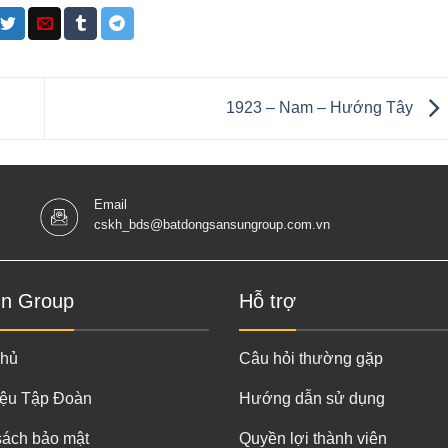
1923 – Nam – Hướng Tây
Email
cskh_bds@batdongsansungroup.com.vn
n Group
Hỗ trợ
chủ
Câu hỏi thường gặp
iệu Tập Đoàn
Hướng dẫn sử dụng
sách bảo mật
Quyền lợi thành viên