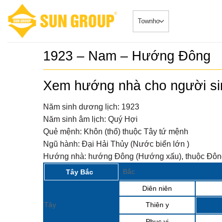
Skip
to
content
1923 – Nam – Hướng Đông
SONATA –
5
duy nhất 
Xem hướng nhà cho người s
Căn HộDự Án
đẳng cấp 
SONATA – Phâ
TRUYỀN 
ngay sông...
Năm sinh dương lịch:
1923
𝐂𝐇𝐈́𝐍𝐇 𝐓
6
Năm sinh âm lịch:
Quý Hợi
𝐁𝐎𝐎𝐊𝐈𝐍
Biệt Thự - 
𝐒𝐘𝐌𝐏𝐇𝐎
Quẻ mệnh:
Khôn (thổ) thuộc Tây tứ mệnh
2024-08-20Chi
𝐕𝐎̛́𝐈 𝐍𝐇𝐈
“ĐẮC...
Ngũ hành:
Đại Hải Thủy (Nước biển lớn )
𝐁𝐈𝐄̣̂𝐓 𝐂𝐇
𝐓𝐇𝐀́𝐍𝐆 𝟖
Sở hữu ph
7
Hướng nhà:
hướng Đông (Hướng xấu), thuộc Đông
Nhà phố 
Tin Tức 2024-
Group Đà
Bắc
Tây Bắc
siêu đắc địa 
Diên niên
Sun Cosm
8
nhật tiến
Tin Tức 2024-
Tây
Thiên y
Phục vị