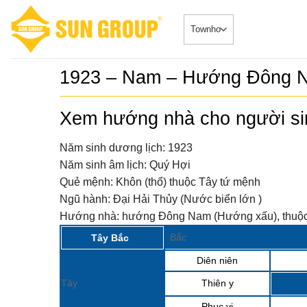
Skip
to
content
1923 – Nam – Hướng Đông 
Cặp Nhà p
1
3 tầng chỉ
Xem hướng nhà cho người s
Quỹ căn VipT
sẻCặp nhà ph
Nẵng....
Năm sinh dương lịch:
1923
Chỉ hơn 1
2
Năm sinh âm lịch:
Quý Hợi
bên sông 
Quỹ căn VipT
biệt thự t
Quẻ mệnh:
Khôn (thổ) thuộc Tây tứ mệnh
Chỉ hơn 16 tỷ
Ngũ hành:
Đại Hải Thủy (Nước biển lớn )
Biệt thự 
3
Hướng nhà:
hướng Đông Nam (Hướng xấu), thuộc
Hàn, trun
Quỹ căn VipT
khán đài 
Bắc
Tây Bắc
DUY NHẤT 16
MẶT...
Diên niên
Nhà phố b
4
sát toà c
Quỹ căn VipT
Tây
Thiên y
ngay mặt 
sẻNHÀ PHỐ 
TOWNHOUSE
Phục vị