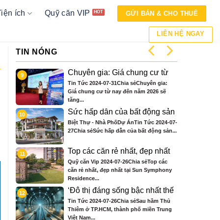
Tiện ích
Quỹ căn VIP
GỬI BÁN & CHO THUÊ
LIÊN HỆ NGAY
TIN NÓNG
tầng
Chuyên gia: Giá chung cư từ
9
bộ
nay đến năm 2026 sẽ tăng ở
ia sẻ☘
Tin Tức 2024-07-31Chia sẻChuyên gia:
 TRỊ
mức chưa từng có
nhất
Giá chung cư từ nay đến năm 2026 sẽ
tăng...
Sức hấp dẫn của bất động sản
10
hướng thủy
n Tức
Biệt Thự - Nhà PhốDự ÁnTin Tức 2024-07-

trí
27Chia sẻSức hấp dẫn của bất động sản...
 –
Top các căn rẻ nhất, đẹp nhất
11
n
tại Sun Symphony Residence
vị trí
Quỹ căn Vip 2024-07-26Chia sẻTop các
..
căn rẻ nhất, đẹp nhất tại Sun Symphony
Residence...
Cập
‘Đô thị đáng sống bậc nhất thế
12
024
giới’ ở Việt Nam sẽ xây công
Tin Tức 2024-07-26Chia sẻSau hầm Thủ
trình đặc biệt dưới lòng con
Thiêm ở TP.HCM, thành phố miền Trung
sông biểu tượng
Việt Nam...