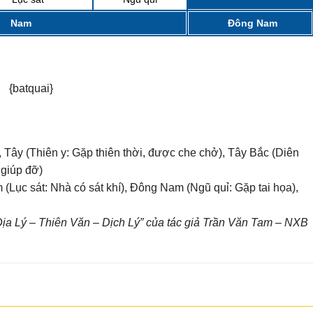
Nam
Đông Nam
{batquai}
 Tây (Thiên y: Gặp thiên thời, được che chở), Tây Bắc (Diên
 giúp đỡ)
(Lục sát: Nhà có sát khí), Đông Nam (Ngũ quỉ: Gặp tai họa),
a Lý – Thiên Văn – Dịch Lý” của tác giả Trần Văn Tam – NXB