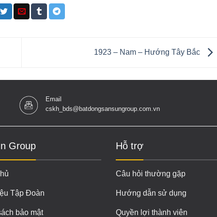
1923 – Nam – Hướng Tây Bắc
Email
cskh_bds@batdongsansungroup.com.vn
n Group
Hỗ trợ
chủ
Câu hỏi thường gặp
iệu Tập Đoàn
Hướng dẫn sử dụng
sách bảo mật
Quyền lợi thành viên