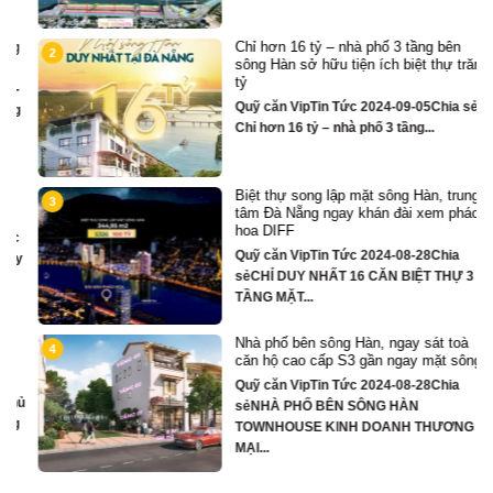
Chỉ hơn 16 tỷ – nhà phố 3 tầng bên
2
sông Hàn sở hữu tiện ích biệt thự trăm
tỷ
Quỹ căn VipTin Tức 2024-09-05Chia sẻ
Chỉ hơn 16 tỷ – nhà phố 3 tầng...
Biệt thự song lập mặt sông Hàn, trung
3
tâm Đà Nẵng ngay khán đài xem pháo
hoa DIFF
Quỹ căn VipTin Tức 2024-08-28Chia
y
sẻCHỈ DUY NHẤT 16 CĂN BIỆT THỰ 3
TẦNG MẶT...
Nhà phố bên sông Hàn, ngay sát toà
4
căn hộ cao cấp S3 gần ngay mặt sông
Quỹ căn VipTin Tức 2024-08-28Chia
ủ
sẻNHÀ PHỐ BÊN SÔNG HÀN
TOWNHOUSE KINH DOANH THƯƠNG
MẠI...