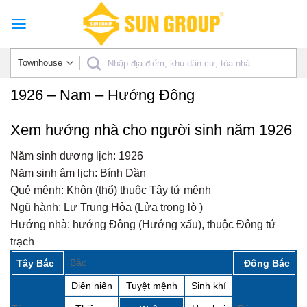
Skip
to
content
1926 – Nam – Hướng Đông
Xem hướng nhà cho người sinh năm 1926
Năm sinh dương lịch:
1926
Năm sinh âm lịch:
Bính Dần
Quẻ mệnh:
Khôn (thổ) thuộc Tây tứ mệnh
Ngũ hành:
Lư Trung Hỏa (Lửa trong lò )
Hướng nhà:
hướng Đông (Hướng xấu), thuộc Đông tứ
trạch
Bắc
Tây Bắc
Đông Bắc
Diên niên
Tuyệt mệnh
Sinh khí