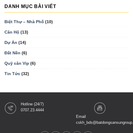
DANH MỤC BÀI VIẾT
Biệt Thự – Nhà Phố
(10)
Căn Hộ
(13)
Dự Án
(14)
Đất Nền
(6)
Quỹ căn Vip
(6)
Tin Tức
(32)
Hotline (24/7)
0707.23.4444
Email
cskh_bds@batdongsansungroup