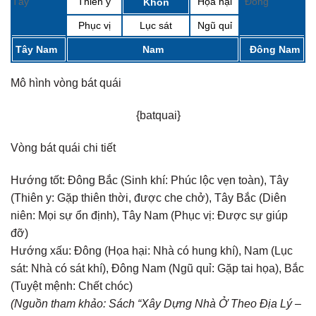
Tây
Thiên y
Họa hại
Đông
Khôn
Phục vị
Lục sát
Ngũ quỉ
Tây Nam
Nam
Đông Nam
Mô hình vòng bát quái
{batquai}
Vòng bát quái chi tiết
Hướng tốt:
Đông Bắc (Sinh khí: Phúc lộc vẹn toàn), Tây
(Thiên y: Gặp thiên thời, được che chở), Tây Bắc (Diên
niên: Mọi sự ổn định), Tây Nam (Phục vị: Được sự giúp
đỡ)
Hướng xấu:
Đông (Họa hại: Nhà có hung khí), Nam (Lục
sát: Nhà có sát khí), Đông Nam (Ngũ quỉ: Gặp tai họa), Bắc
(Tuyệt mệnh: Chết chóc)
(Nguồn tham khảo: Sách “Xây Dựng Nhà Ở Theo Địa Lý –