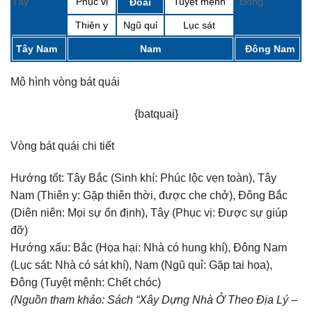
Tây
Phục vị
Tuyệt mệnh
Đông
Đoài
Thiên y
Ngũ quỉ
Lục sát
Tây Nam
Nam
Đông Nam
Mô hình vòng bát quái
{batquai}
Vòng bát quái chi tiết
Hướng tốt:
Tây Bắc (Sinh khí: Phúc lộc vẹn toàn), Tây
Nam (Thiên y: Gặp thiên thời, được che chở), Đông Bắc
(Diên niên: Mọi sự ổn định), Tây (Phục vị: Được sự giúp
đỡ)
Hướng xấu:
Bắc (Họa hại: Nhà có hung khí), Đông Nam
(Lục sát: Nhà có sát khí), Nam (Ngũ quỉ: Gặp tai họa),
Đông (Tuyệt mệnh: Chết chóc)
(Nguồn tham khảo: Sách “Xây Dựng Nhà Ở Theo Địa Lý –