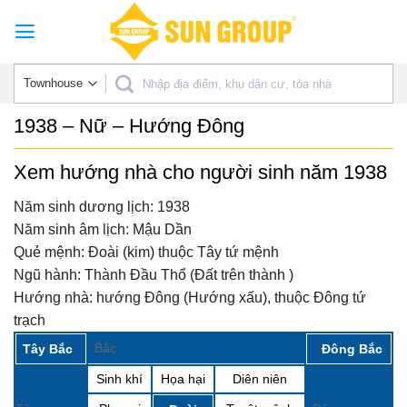
Skip
to
content
1938 – Nữ – Hướng Đông
Xem hướng nhà cho người sinh năm 1938
Năm sinh dương lịch:
1938
Năm sinh âm lịch:
Mậu Dần
Quẻ mệnh:
Đoài (kim) thuộc Tây tứ mệnh
Ngũ hành:
Thành Đầu Thổ (Đất trên thành )
Hướng nhà:
hướng Đông (Hướng xấu), thuộc Đông tứ
trạch
Bắc
Tây Bắc
Đông Bắc
Sinh khí
Họa hại
Diên niên