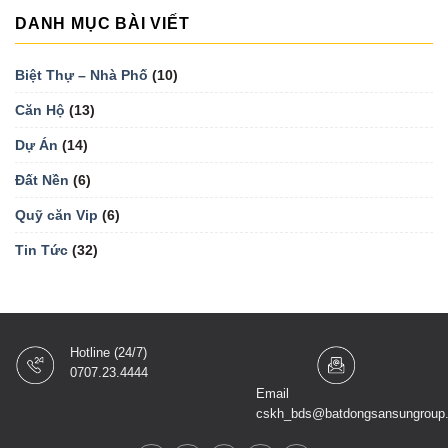
DANH MỤC BÀI VIẾT
Biệt Thự – Nhà Phố
(10)
Căn Hộ
(13)
Dự Án
(14)
Đất Nền
(6)
Quỹ căn Vip
(6)
Tin Tức
(32)
Hotline (24/7)
0707.23.4444
Email
cskh_bds@batdongsansungroup