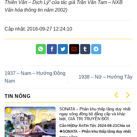
Thiên Văn – Dịch Lý” của tác giả Trần Văn Tam – NXB
Văn hóa thông tin năm 2002)
Cập nhật: 2016-09-27 12:24:10
1937 – Nam – Hướng Đông
1938 – Nữ – Hướng Tây
Nam
TIN NÓNG
duy nhất
Chuyên gia: Giá chung cư từ nay đế
9
 khác
năm 2026 sẽ tăng ở mức chưa từng
Tin Tức 2024-07-31Chia sẻChuyên gia
1Chia sẻ
Giá chung cư từ nay đến năm 2026 s
duy nhất
tăng...