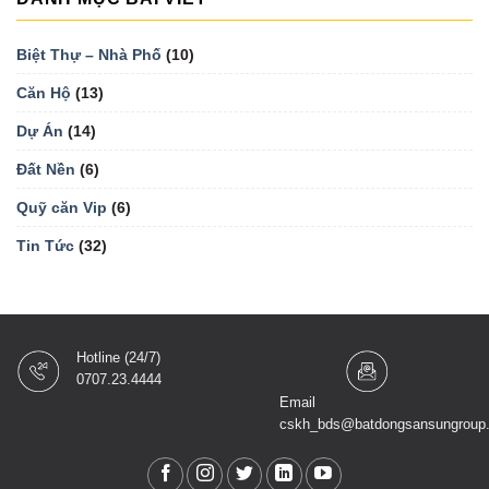
Biệt Thự – Nhà Phố
(10)
Căn Hộ
(13)
Dự Án
(14)
Đất Nền
(6)
Quỹ căn Vip
(6)
Tin Tức
(32)
Hotline (24/7)
0707.23.4444
Email
cskh_bds@batdongsansungroup