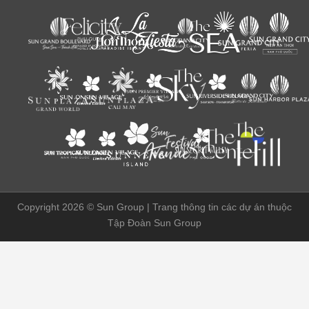
Copyright 2026 ©
Sun Group | Trang thông tin các dự án thuộc
Tập Đoàn Sun Group