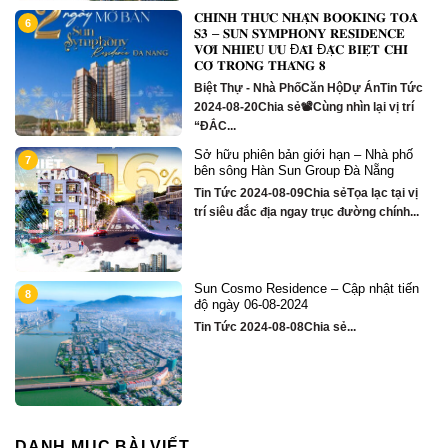
𝐂𝐇𝐈́𝐍𝐇 𝐓𝐇𝐔̛́𝐂 𝐍𝐇𝐀̣̂𝐍 𝐁𝐎𝐎𝐊𝐈𝐍𝐆 𝐓𝐎𝐀̀
6
1
m
𝐒𝟑 – 𝐒𝐔𝐍 𝐒𝐘𝐌𝐏𝐇𝐎𝐍𝐘 𝐑𝐄𝐒𝐈𝐃𝐄𝐍𝐂𝐄
𝐕𝐎̛́𝐈 𝐍𝐇𝐈𝐄̂̀𝐔 𝐔̛𝐔 Đ𝐀̃𝐈 Đ𝐀̣̆𝐂 𝐁𝐈𝐄̣̂𝐓 𝐂𝐇𝐈̉
𝐂𝐎́ 𝐓𝐑𝐎𝐍𝐆 𝐓𝐇𝐀́𝐍𝐆 𝟖
Biệt Thự - Nhà PhốCăn HộDự ÁnTin Tức
2024-08-20Chia sẻ📽Cùng nhìn lại vị trí
“ĐẮC...
Sở hữu phiên bản giới hạn – Nhà phố
1
7
bên sông Hàn Sun Group Đà Nẵng
Tin Tức 2024-08-09Chia sẻTọa lạc tại vị
trí siêu đắc địa ngay trục đường chính...
Sun Cosmo Residence – Cập nhật tiến
1
8
g
độ ngày 06-08-2024
Tin Tức 2024-08-08Chia sẻ...
DANH MỤC BÀI VIẾT