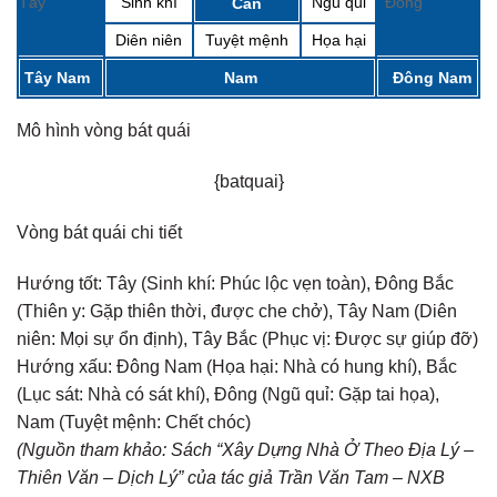
Tây
Sinh khí
Ngũ quỉ
Đông
Càn
Diên niên
Tuyệt mệnh
Họa hại
Tây Nam
Nam
Đông Nam
Mô hình vòng bát quái
{batquai}
Vòng bát quái chi tiết
Hướng tốt:
Tây (Sinh khí: Phúc lộc vẹn toàn), Đông Bắc
(Thiên y: Gặp thiên thời, được che chở), Tây Nam (Diên
niên: Mọi sự ổn định), Tây Bắc (Phục vị: Được sự giúp đỡ)
Hướng xấu:
Đông Nam (Họa hại: Nhà có hung khí), Bắc
(Lục sát: Nhà có sát khí), Đông (Ngũ quỉ: Gặp tai họa),
Nam (Tuyệt mệnh: Chết chóc)
(Nguồn tham khảo: Sách “Xây Dựng Nhà Ở Theo Địa Lý –
Thiên Văn – Dịch Lý” của tác giả Trần Văn Tam – NXB