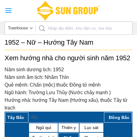
Skip
to
content
1952 – Nữ – Hướng Tây Nam
Xem hướng nhà cho người sinh năm 1952
Năm sinh dương lịch:
1952
Năm sinh âm lịch:
Nhâm Thìn
Quẻ mệnh:
Chấn (mộc) thuộc Đông tứ mệnh
Ngũ hành:
Trường Lưu Thủy (Nước chảy mạnh )
Hướng nhà:
hướng Tây Nam (Hướng xấu), thuộc Tây tứ
trạch
Bắc
Tây Bắc
Đông Bắc
Ngũ quỉ
Thiên y
Lục sát