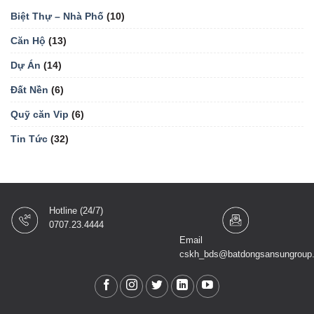
Biệt Thự – Nhà Phố
(10)
Căn Hộ
(13)
Dự Án
(14)
Đất Nền
(6)
Quỹ căn Vip
(6)
Tin Tức
(32)
Hotline (24/7)
0707.23.4444
Email
cskh_bds@batdongsansungroup