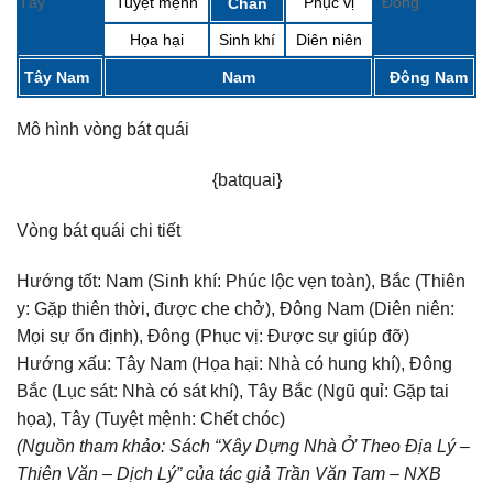
Tây
Tuyệt mệnh
Phục vị
Đông
Chấn
Họa hại
Sinh khí
Diên niên
Tây Nam
Nam
Đông Nam
Mô hình vòng bát quái
{batquai}
Vòng bát quái chi tiết
Hướng tốt:
Nam (Sinh khí: Phúc lộc vẹn toàn), Bắc (Thiên
y: Gặp thiên thời, được che chở), Đông Nam (Diên niên:
Mọi sự ổn định), Đông (Phục vị: Được sự giúp đỡ)
Hướng xấu:
Tây Nam (Họa hại: Nhà có hung khí), Đông
Bắc (Lục sát: Nhà có sát khí), Tây Bắc (Ngũ quỉ: Gặp tai
họa), Tây (Tuyệt mệnh: Chết chóc)
(Nguồn tham khảo: Sách “Xây Dựng Nhà Ở Theo Địa Lý –
Thiên Văn – Dịch Lý” của tác giả Trần Văn Tam – NXB