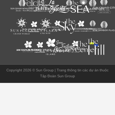
Copyright 2026 ©
Sun Group | Trang thông tin các dự án thuộc
Tập Đoàn Sun Group