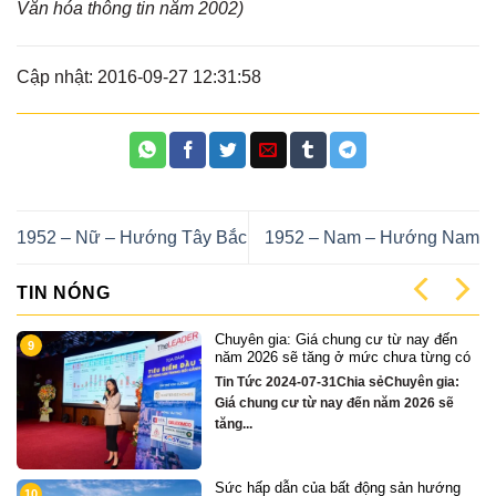
Văn hóa thông tin năm 2002)
Cập nhật: 2016-09-27 12:31:58
1952 – Nữ – Hướng Tây Bắc
1952 – Nam – Hướng Nam
TIN NÓNG
n
Cặp Nhà phố sát sông Sonata 3 tầng
1
 có
chỉ hơn 16 tỷ
a:
Quỹ căn VipTin Tức 2024-12-13Chia
ẽ
sẻCặp nhà phố 3 tầng sát sông Hàn Đà
Nẵng....
ng
Chỉ hơn 16 tỷ – nhà phố 3 tầng bên
2