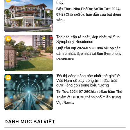
sông Hàn sở hữu tiện ích biệt thự trăm
tỷ
4-
Quỹ căn VipTin Tức 2024-09-05Chia sẻ
ng
Chỉ hơn 16 tỷ – nhà phố 3 tầng...
n
Biệt thự song lập mặt sông Hàn, trung
3
tâm Đà Nẵng ngay khán đài xem pháo
hoa DIFF
ác
Quỹ căn VipTin Tức 2024-08-28Chia
ny
sẻCHỈ DUY NHẤT 16 CĂN BIỆT THỰ 3
TẦNG MẶT...
ở
Nhà phố bên sông Hàn, ngay sát toà
4
căn hộ cao cấp S3 gần ngay mặt sông
Quỹ căn VipTin Tức 2024-08-28Chia
Thủ
sẻNHÀ PHỐ BÊN SÔNG HÀN
ng
TOWNHOUSE KINH DOANH THƯƠNG
MẠI...
DANH MỤC BÀI VIẾT