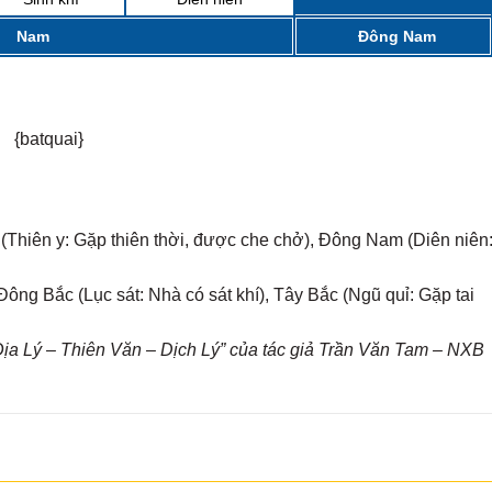
MẠI...
Nam
Đông Nam
{batquai}
 (Thiên y: Gặp thiên thời, được che chở), Đông Nam (Diên niên
ông Bắc (Lục sát: Nhà có sát khí), Tây Bắc (Ngũ quỉ: Gặp tai
a Lý – Thiên Văn – Dịch Lý” của tác giả Trần Văn Tam – NXB