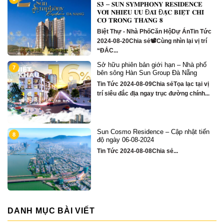
𝐌𝐏𝐇𝐎𝐍𝐘 𝐑𝐄𝐒𝐈𝐃𝐄𝐍𝐂𝐄
thủy
𝐔̛𝐔 Đ𝐀̃𝐈 Đ𝐀̣̆𝐂 𝐁𝐈𝐄̣̂𝐓 𝐂𝐇𝐈̉
Biệt Thự - Nhà Ph
𝐇𝐀́𝐍𝐆 𝟖
07-27Chia sẻSức h
hà PhốCăn HộDự ÁnTin Tức
sản...
 sẻ📽Cùng nhìn lại vị trí
Top các căn rẻ nhấ
 bản giới hạn – Nhà phố
11
Symphony Reside
n Sun Group Đà Nẵng
Quỹ căn Vip 2024-
08-09Chia sẻTọa lạc tại vị
căn rẻ nhất, đẹp n
ịa ngay trục đường chính...
Residence...
‘Đô thị đáng sống b
sidence – Cập nhật tiến
12
Việt Nam sẽ xây cô
8-2024
dưới lòng con sôn
08-08Chia sẻ...
Tin Tức 2024-07-2
Thiêm ở TP.HCM, t
Việt Nam...
DANH MỤC BÀI VIẾT