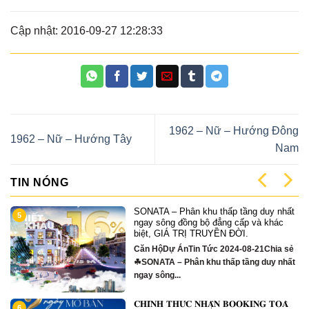
Cập nhật: 2016-09-27 12:28:33
1962 – Nữ – Hướng Đông
1962 – Nữ – Hướng Tây
Nam
TIN NÓNG
n khu thấp tầng duy nhất
Chuyên gia: Giá c
9
ng bộ đẳng cấp và khác
năm 2026 sẽ tăng
Ị TRUYỀN ĐỜI.
Tin Tức 2024-07-3
in Tức 2024-08-21Chia sẻ
Giá chung cư từ n
ân khu thấp tầng duy nhất
tăng...
́𝐂 𝐍𝐇𝐀̣̂𝐍 𝐁𝐎𝐎𝐊𝐈𝐍𝐆 𝐓𝐎𝐀̀
Sức hấp dẫn của 
10