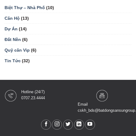
Biệt Thự – Nhà Phố
(10)
Căn Hộ
(13)
Dự Án
(14)
Đất Nền
(6)
Quỹ căn Vip
(6)
Tin Tức
(32)
Hotline (24/7)
0707.23.4444
Email
cskh_bds@batdongsansungroup