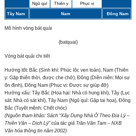
Ngũ quỉ
Thiên y
Phục vị
Tây Nam
Nam
Đông Nam
Mô hình vòng bát quái
{batquai}
Vòng bát quái chi tiết
Hướng tốt:
Bắc (Sinh khí: Phúc lộc vẹn toàn), Nam (Thiên
y: Gặp thiên thời, được che chở), Đông (Diên niên: Mọi sự
ổn định), Đông Nam (Phục vị: Được sự giúp đỡ)
Hướng xấu:
Tây Bắc (Họa hại: Nhà có hung khí), Tây (Lục
sát: Nhà có sát khí), Tây Nam (Ngũ quỉ: Gặp tai họa), Đông
Bắc (Tuyệt mệnh: Chết chóc)
(Nguồn tham khảo: Sách “Xây Dựng Nhà Ở Theo Địa Lý –
Thiên Văn – Dịch Lý” của tác giả Trần Văn Tam – NXB
Văn hóa thông tin năm 2002)