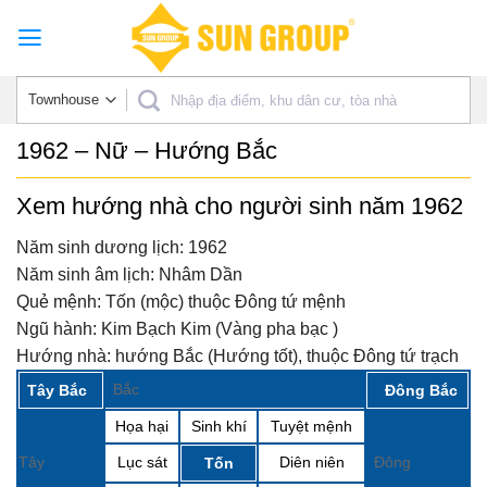
Skip
to
content
1962 – Nữ – Hướng Bắc
Xem hướng nhà cho người sinh năm 1962
Năm sinh dương lịch:
1962
Năm sinh âm lịch:
Nhâm Dần
Quẻ mệnh:
Tốn (mộc) thuộc Đông tứ mệnh
Ngũ hành:
Kim Bạch Kim (Vàng pha bạc )
Hướng nhà:
hướng Bắc (Hướng tốt), thuộc Đông tứ trạch
Bắc
Tây Bắc
Đông Bắc
Họa hại
Sinh khí
Tuyệt mệnh
Tây
Lục sát
Diên niên
Đông
Tốn