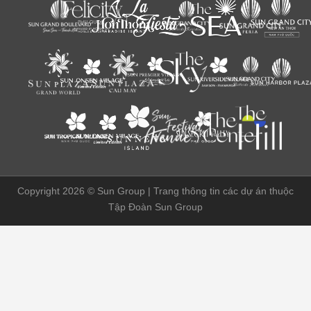
Copyright 2026 ©
Sun Group | Trang thông tin các dự án thuộc
Tập Đoàn Sun Group