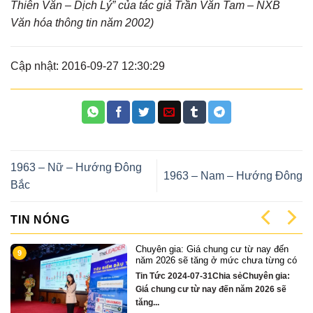
Thiên Văn – Dịch Lý” của tác giả Trần Văn Tam – NXB
Văn hóa thông tin năm 2002)
Cập nhật: 2016-09-27 12:30:29
1963 – Nữ – Hướng Đông
1963 – Nam – Hướng Đông
Bắc
TIN NÓNG
n
Cặp Nhà phố sát sông Sonata 3 tầng
1
 có
chỉ hơn 16 tỷ
:
Quỹ căn VipTin Tức 2024-12-13Chia
ẽ
sẻCặp nhà phố 3 tầng sát sông Hàn Đà
Nẵng....