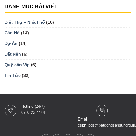
DANH MỤC BÀI VIẾT
Biệt Thự – Nhà Phố
(10)
Căn Hộ
(13)
Dự Án
(14)
Đất Nền
(6)
Quỹ căn Vip
(6)
Tin Tức
(32)
Hotline (24/7)
0707.23.4444
Email
cskh_bds@batdongsansungroup