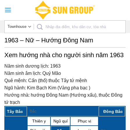
Skip
to
content
1963 – Nữ – Hướng Đông Nam
Xem hướng nhà cho người sinh năm 1963
Năm sinh dương lịch:
1963
Năm sinh âm lịch:
Quý Mão
Quẻ mệnh:
Cấn (thổ) thuộc Tây tứ mệnh
Ngũ hành:
Kim Bạch Kim (Vàng pha bạc )
Hướng nhà:
hướng Đông Nam (Hướng xấu), thuộc Đông
tứ trạch
Bắc
Tây Bắc
Đông Bắc
Thiên y
Ngũ quỉ
Phục vị