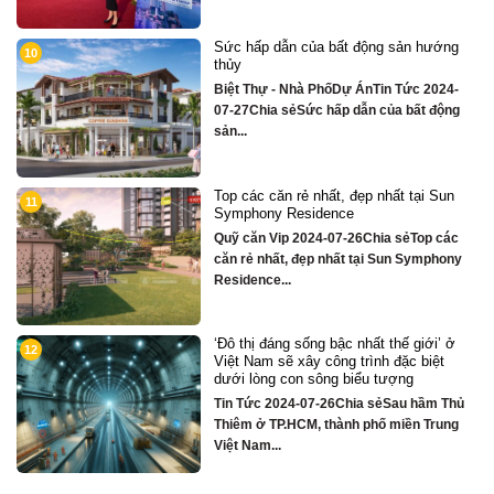
g
Chỉ hơn 16 tỷ – nhà phố 3 tầng bên
2
sông Hàn sở hữu tiện ích biệt thự trăm
tỷ
4-
Quỹ căn VipTin Tức 2024-09-05Chia sẻ
ng
Chỉ hơn 16 tỷ – nhà phố 3 tầng...
n
Biệt thự song lập mặt sông Hàn, trung
3
tâm Đà Nẵng ngay khán đài xem pháo
hoa DIFF
ác
Quỹ căn VipTin Tức 2024-08-28Chia
ny
sẻCHỈ DUY NHẤT 16 CĂN BIỆT THỰ 3
TẦNG MẶT...
ở
Nhà phố bên sông Hàn, ngay sát toà
4
căn hộ cao cấp S3 gần ngay mặt sông
Quỹ căn VipTin Tức 2024-08-28Chia
hủ
sẻNHÀ PHỐ BÊN SÔNG HÀN
ng
TOWNHOUSE KINH DOANH THƯƠNG
MẠI...