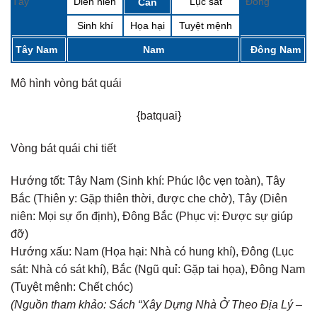
Tây
Diên niên
Lục sát
Đông
Cấn
Sinh khí
Họa hại
Tuyệt mệnh
Tây Nam
Nam
Đông Nam
Mô hình vòng bát quái
{batquai}
Vòng bát quái chi tiết
Hướng tốt:
Tây Nam (Sinh khí: Phúc lộc vẹn toàn), Tây
Bắc (Thiên y: Gặp thiên thời, được che chở), Tây (Diên
niên: Mọi sự ổn định), Đông Bắc (Phục vị: Được sự giúp
đỡ)
Hướng xấu:
Nam (Họa hại: Nhà có hung khí), Đông (Lục
sát: Nhà có sát khí), Bắc (Ngũ quỉ: Gặp tai họa), Đông Nam
(Tuyệt mệnh: Chết chóc)
(Nguồn tham khảo: Sách “Xây Dựng Nhà Ở Theo Địa Lý –