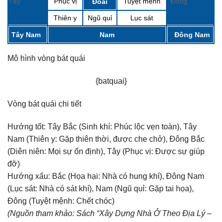
Tây
Phục vị
Tuyệt mệnh
Đông
Đoài
Thiên y
Ngũ quỉ
Lục sát
Tây Nam
Nam
Đông Nam
Mô hình vòng bát quái
{batquai}
Vòng bát quái chi tiết
Hướng tốt:
Tây Bắc (Sinh khí: Phúc lộc vẹn toàn), Tây
Nam (Thiên y: Gặp thiên thời, được che chở), Đông Bắc
(Diên niên: Mọi sự ổn định), Tây (Phục vị: Được sự giúp
đỡ)
Hướng xấu:
Bắc (Họa hại: Nhà có hung khí), Đông Nam
(Lục sát: Nhà có sát khí), Nam (Ngũ quỉ: Gặp tai họa),
Đông (Tuyệt mệnh: Chết chóc)
(Nguồn tham khảo: Sách “Xây Dựng Nhà Ở Theo Địa Lý –