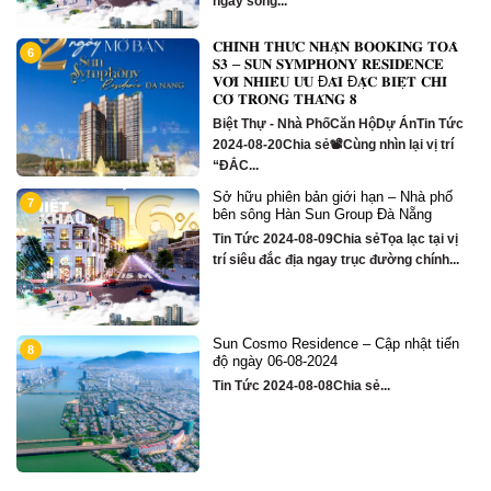
ngay sông...
𝐂𝐇𝐈́𝐍𝐇 𝐓𝐇𝐔̛́𝐂 𝐍𝐇𝐀̣̂𝐍 𝐁𝐎𝐎𝐊𝐈𝐍𝐆 𝐓𝐎𝐀̀
6
1
m
𝐒𝟑 – 𝐒𝐔𝐍 𝐒𝐘𝐌𝐏𝐇𝐎𝐍𝐘 𝐑𝐄𝐒𝐈𝐃𝐄𝐍𝐂𝐄
𝐕𝐎̛́𝐈 𝐍𝐇𝐈𝐄̂̀𝐔 𝐔̛𝐔 Đ𝐀̃𝐈 Đ𝐀̣̆𝐂 𝐁𝐈𝐄̣̂𝐓 𝐂𝐇𝐈̉
𝐂𝐎́ 𝐓𝐑𝐎𝐍𝐆 𝐓𝐇𝐀́𝐍𝐆 𝟖
Biệt Thự - Nhà PhốCăn HộDự ÁnTin Tức
2024-08-20Chia sẻ📽Cùng nhìn lại vị trí
“ĐẮC...
Sở hữu phiên bản giới hạn – Nhà phố
1
7
bên sông Hàn Sun Group Đà Nẵng
Tin Tức 2024-08-09Chia sẻTọa lạc tại vị
trí siêu đắc địa ngay trục đường chính...
Sun Cosmo Residence – Cập nhật tiến
1
8
g
độ ngày 06-08-2024
Tin Tức 2024-08-08Chia sẻ...