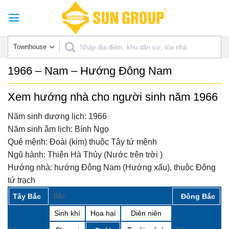
Skip
to
content
1966 – Nam – Hướng Đông Nam
Xem hướng nhà cho người sinh năm 1966
Năm sinh dương lịch:
1966
Năm sinh âm lịch:
Bính Ngọ
Quẻ mệnh:
Đoài (kim) thuộc Tây tứ mệnh
Ngũ hành:
Thiên Hà Thủy (Nước trên trời )
Hướng nhà:
hướng Đông Nam (Hướng xấu), thuộc Đông
tứ trạch
Bắc
Tây Bắc
Đông Bắc
Sinh khí
Họa hại
Diên niên