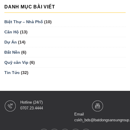
DANH MỤC BÀI VIẾT
Biệt Thự – Nhà Phố
(10)
Căn Hộ
(13)
Dự Án
(14)
Đất Nền
(6)
Quỹ căn Vip
(6)
Tin Tức
(32)
Hotline (24/7)
0707.23.4444
Email
cskh_bds@batdongsansungroup