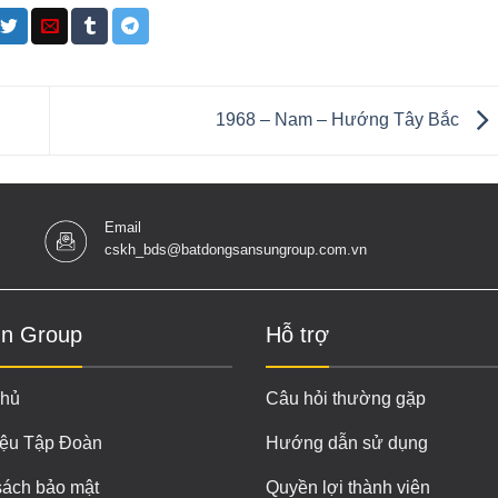
1968 – Nam – Hướng Tây Bắc
Email
cskh_bds@batdongsansungroup.com.vn
n Group
Hỗ trợ
chủ
Câu hỏi thường gặp
iệu Tập Đoàn
Hướng dẫn sử dụng
sách bảo mật
Quyền lợi thành viên