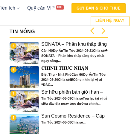
Tiện ích
Quỹ căn VIP
GỬI BÁN & CHO THUÊ
LIÊN HỆ NGAY
TIN NÓNG
ata
SONATA – Phân khu thấp tầng
5
9
duy nhất ngay sông đồng bộ
Căn HộDự ÁnTin Tức 2024-08-21Chia sẻ☘
đẳng cấp và khác biệt, GIÁ TRỊ
 Đà
SONATA – Phân khu thấp tầng duy nhất
TRUYỀN ĐỜI.
ngay sông...
tầng
𝐂𝐇𝐈́𝐍𝐇 𝐓𝐇𝐔̛́𝐂 𝐍𝐇𝐀̣̂𝐍
6
10
ích
𝐁𝐎𝐎𝐊𝐈𝐍𝐆 𝐓𝐎𝐀̀ 𝐒𝟑 – 𝐒𝐔𝐍
 sẻ
Biệt Thự - Nhà PhốCăn HộDự ÁnTin Tức
𝐒𝐘𝐌𝐏𝐇𝐎𝐍𝐘 𝐑𝐄𝐒𝐈𝐃𝐄𝐍𝐂𝐄
2024-08-20Chia sẻ📽Cùng nhìn lại vị trí
𝐕𝐎̛́𝐈 𝐍𝐇𝐈𝐄̂̀𝐔 𝐔̛𝐔 Đ𝐀̃𝐈 Đ𝐀̣̆𝐂
“ĐẮC...
𝐁𝐈𝐄̣̂𝐓 𝐂𝐇𝐈̉ 𝐂𝐎́ 𝐓𝐑𝐎𝐍𝐆
𝐓𝐇𝐀́𝐍𝐆 𝟖
Sở hữu phiên bản giới hạn –
7
11
gay
Nhà phố bên sông Hàn Sun
 sẻCHỈ
Tin Tức 2024-08-09Chia sẻTọa lạc tại vị trí
FF
Group Đà Nẵng
NG
siêu đắc địa ngay trục đường chính...
gay
Sun Cosmo Residence – Cập
8
12
 gần
nhật tiến độ ngày 06-08-2024
Tin Tức 2024-08-08Chia sẻ...
NG