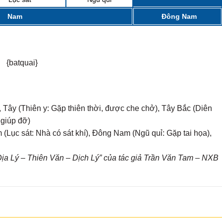
MẠI...
Nam
Đông Nam
{batquai}
 Tây (Thiên y: Gặp thiên thời, được che chở), Tây Bắc (Diên
 giúp đỡ)
(Lục sát: Nhà có sát khí), Đông Nam (Ngũ quỉ: Gặp tai họa),
a Lý – Thiên Văn – Dịch Lý” của tác giả Trần Văn Tam – NXB