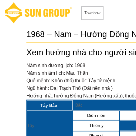
Skip
to
content
1968 – Nam – Hướng Đông 
Xem hướng nhà cho người s
Năm sinh dương lịch:
1968
Năm sinh âm lịch:
Mậu Thân
Quẻ mệnh:
Khôn (thổ) thuộc Tây tứ mệnh
Ngũ hành:
Đại Trạch Thổ (Đất nền nhà )
Hướng nhà:
hướng Đông Nam (Hướng xấu), thuộc
Bắc
Tây Bắc
Diên niên
Tây
Thiên y
Phục vị