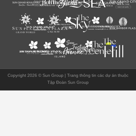
Copyright 2026 ©
Sun Group | Trang thông tin các dự án thuộc
Tập Đoàn Sun Group