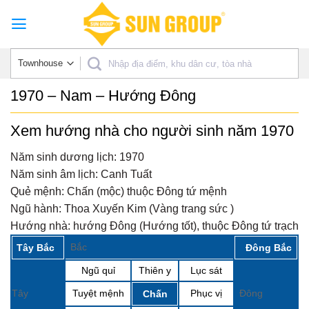
Skip
to
content
1970 – Nam – Hướng Đông
Xem hướng nhà cho người sinh năm 1970
Năm sinh dương lịch:
1970
Năm sinh âm lịch:
Canh Tuất
Quẻ mệnh:
Chấn (mộc) thuộc Đông tứ mệnh
Ngũ hành:
Thoa Xuyến Kim (Vàng trang sức )
Hướng nhà:
hướng Đông (Hướng tốt), thuộc Đông tứ trạch
Bắc
Tây Bắc
Đông Bắc
Ngũ quỉ
Thiên y
Lục sát
Tây
Tuyệt mệnh
Phục vị
Đông
Chấn