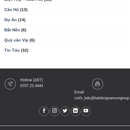
Căn Hộ
(13)
Dự Án
(14)
Đất Nền
(6)
Quỹ căn Vip
(6)
Tin Tức
(32)
Hotline (24/7)
0707.23.4444
Email
cskh_bds@batdongsansungroup