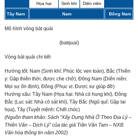
Họa hại
Sinh khí
Diên niên
Tây Nam
Nam
Đông Nam
Mô hình vòng bát quái
{batquai}
Vòng bát quái chi tiết
Hướng tốt:
Nam (Sinh khí: Phúc lộc vẹn toàn), Bắc (Thiên
y: Gặp thiên thời, được che chở), Đông Nam (Diên niên:
Mọi sự ổn định), Đông (Phục vị: Được sự giúp đỡ)
Hướng xấu:
Tây Nam (Họa hại: Nhà có hung khí), Đông
Bắc (Lục sát: Nhà có sát khí), Tây Bắc (Ngũ quỉ: Gặp tai
họa), Tây (Tuyệt mệnh: Chết chóc)
(Nguồn tham khảo: Sách “Xây Dựng Nhà Ở Theo Địa Lý –
Thiên Văn – Dịch Lý” của tác giả Trần Văn Tam – NXB
Văn hóa thông tin năm 2002)