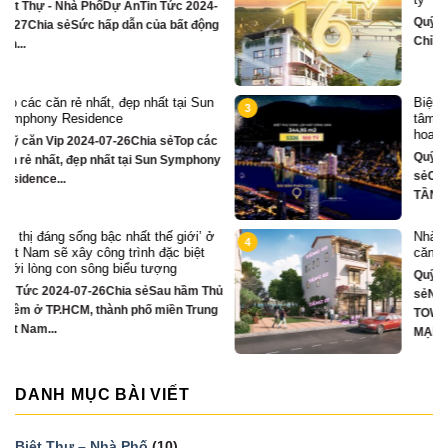
-
Quỹ căn VipTin Tức 2024-09-05Chia sẻ
g
Chỉ hơn 16 tỷ – nhà phố 3 tầng...
Biệt thự song lập mặt sông Hàn, trung
3
tâm Đà Nẵng ngay khán đài xem pháo
hoa DIFF
c
Quỹ căn VipTin Tức 2024-08-28Chia
ny
sẻCHỈ DUY NHẤT 16 CĂN BIỆT THỰ 3
TẦNG MẶT...
ở
Nhà phố bên sông Hàn, ngay sát toà
4
căn hộ cao cấp S3 gần ngay mặt sông
Quỹ căn VipTin Tức 2024-08-28Chia
hủ
sẻNHÀ PHỐ BÊN SÔNG HÀN
g
TOWNHOUSE KINH DOANH THƯƠNG
MẠI...
DANH MỤC BÀI VIẾT
Biệt Thự – Nhà Phố
(10)