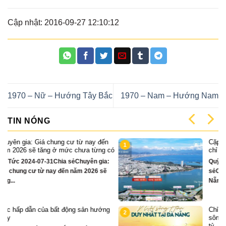
Cập nhật: 2016-09-27 12:10:12
1970 – Nữ – Hướng Tây Bắc
1970 – Nam – Hướng Nam
TIN NÓNG
n
Cặp Nhà phố sát sông Sonata 3 tầng
1
có
chỉ hơn 16 tỷ
:
Quỹ căn VipTin Tức 2024-12-13Chia
sẻCặp nhà phố 3 tầng sát sông Hàn Đà
Nẵng....
g
Chỉ hơn 16 tỷ – nhà phố 3 tầng bên
2
sông Hàn sở hữu tiện ích biệt thự trăm
tỷ