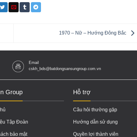
1970 – Nữ – Hướng Đông Bắc
Email
cskh_bds@batdongsansungroup.com.vn
n Group
Hỗ trợ
chủ
Câu hỏi thường gặp
iệu Tập Đoàn
Hướng dẫn sử dụng
sách bảo mật
Quyền lợi thành viên