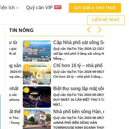
Tiện ích
Quỹ căn VIP
GỬI BÁN & CHO THUÊ
LIÊN HỆ NGAY
TIN NÓNG
từ
Cặp Nhà phố sát sông Sonata
1
 ở
3 tầng chỉ hơn 16 tỷ
ia:
Quỹ căn VipTin Tức 2024-12-13Chia
sẽ
sẻCặp nhà phố 3 tầng sát sông Hàn Đà
Nẵng....
 sản
Chỉ hơn 16 tỷ – nhà phố 3 tầng
2
bên sông Hàn sở hữu tiện ích
24-07-
Quỹ căn VipTin Tức 2024-09-05Chia sẻ
biệt thự trăm tỷ
sản...
Chỉ hơn 16 tỷ – nhà phố 3 tầng...
hất
Biệt thự song lập mặt sông
3
nce
Hàn, trung tâm Đà Nẵng ngay
các
Quỹ căn VipTin Tức 2024-08-28Chia sẻCHỈ
khán đài xem pháo hoa DIFF
hony
DUY NHẤT 16 CĂN BIỆT THỰ 3 TẦNG
MẶT...
 thế
Nhà phố bên sông Hàn, ngay
4
ông
sát toà căn hộ cao cấp S3 gần
 Thủ
Quỹ căn VipTin Tức 2024-08-28Chia
n
ngay mặt sông
rung
sẻNHÀ PHỐ BÊN SÔNG HÀN
TOWNHOUSE KINH DOANH THƯƠNG