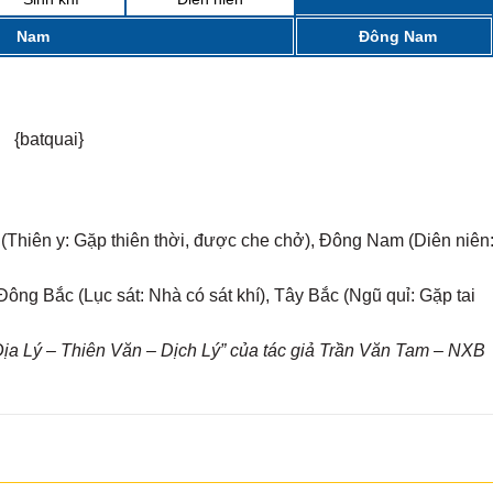
Nam
Đông Nam
{batquai}
 (Thiên y: Gặp thiên thời, được che chở), Đông Nam (Diên niên
ông Bắc (Lục sát: Nhà có sát khí), Tây Bắc (Ngũ quỉ: Gặp tai
a Lý – Thiên Văn – Dịch Lý” của tác giả Trần Văn Tam – NXB