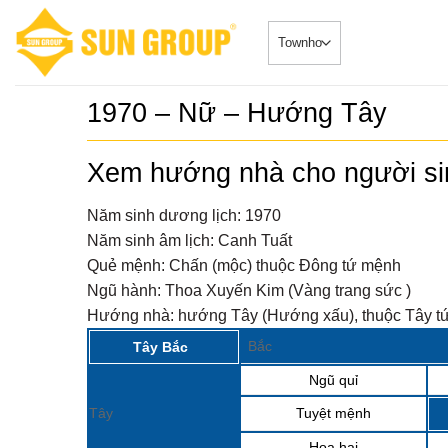
Skip
to
content
1970 – Nữ – Hướng Tây
SONATA –
5
duy nhất 
Xem hướng nhà cho người s
Căn HộDự Án
đẳng cấp 
SONATA – Phâ
TRUYỀN 
ngay sông...
Năm sinh dương lịch:
1970
𝐂𝐇𝐈́𝐍𝐇 𝐓
6
Năm sinh âm lịch:
Canh Tuất
𝐁𝐎𝐎𝐊𝐈𝐍
Biệt Thự - 
𝐒𝐘𝐌𝐏𝐇𝐎
Quẻ mệnh:
Chấn (mộc) thuộc Đông tứ mệnh
2024-08-20Chi
𝐕𝐎̛́𝐈 𝐍𝐇𝐈
“ĐẮC...
Ngũ hành:
Thoa Xuyến Kim (Vàng trang sức )
𝐁𝐈𝐄̣̂𝐓 𝐂𝐇
𝐓𝐇𝐀́𝐍𝐆 𝟖
Sở hữu ph
7
Hướng nhà:
hướng Tây (Hướng xấu), thuộc Tây tứ
Nhà phố 
Tin Tức 2024-0
Group Đà
Bắc
Tây Bắc
siêu đắc địa 
Ngũ quỉ
Sun Cosm
8
nhật tiến
Tin Tức 2024-
Tây
Tuyệt mệnh
Họa hại