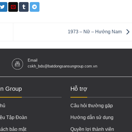
1973 – Nữ – Hướng Nam
Email
cskh_bds@batdongsansungroup.com.vn
n Group
Hỗ trợ
chủ
Câu hỏi thường gặp
iệu Tập Đoàn
Hướng dẫn sử dụng
sách bảo mật
Quyền lợi thành viên