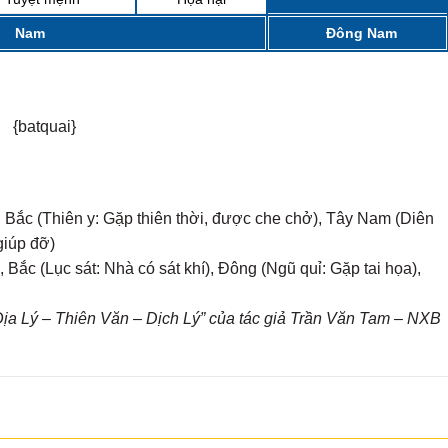
Nam
Đông Nam
{batquai}
g Bắc (Thiên y: Gặp thiên thời, được che chở), Tây Nam (Diên
giúp đỡ)
Bắc (Lục sát: Nhà có sát khí), Đông (Ngũ quỉ: Gặp tai họa),
a Lý – Thiên Văn – Dịch Lý” của tác giả Trần Văn Tam – NXB