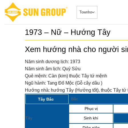
Skip
to
content
1973 – Nữ – Hướng Tây
SONATA –
5
duy nhất
Xem hướng nhà cho người s
Căn HộDự Án
đẳng cấp 
SONATA – Ph
TRUYỀN 
ngay sông...
Năm sinh dương lịch:
1973
𝐂𝐇𝐈́𝐍𝐇 𝐓
6
Năm sinh âm lịch:
Quý Sửu
𝐁𝐎𝐎𝐊𝐈𝐍
Biệt Thự - 
𝐒𝐘𝐌𝐏𝐇𝐎
Quẻ mệnh:
Càn (kim) thuộc Tây tứ mệnh
2024-08-20Chi
𝐕𝐎̛́𝐈 𝐍𝐇𝐈
“ĐẮC...
Ngũ hành:
Tang Đố Mộc (Gỗ cây dâu )
𝐁𝐈𝐄̣̂𝐓 𝐂
𝐓𝐇𝐀́𝐍𝐆 
Sở hữu ph
7
Hướng nhà:
hướng Tây (Hướng tốt), thuộc Tây tứ 
Nhà phố 
Tin Tức 2024-
Group Đà
Bắc
Tây Bắc
siêu đắc địa
Phục vị
Sun Cosm
8
nhật tiến
Tin Tức 2024-
Tây
Sinh khí
Diên niên